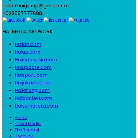
editorhaigroup@gmail.com
+628557777888
HAI MEDIA NETWORK
Haiidn.com
Haiup.com
Haiindonesia.com
Haiupdate.com
Heisport.com
Heijakarta.com
Haijateng.com
Haibanten.com
Haisumatera.com
Home
Histori Media
Tim Redaksi
Kode Etik