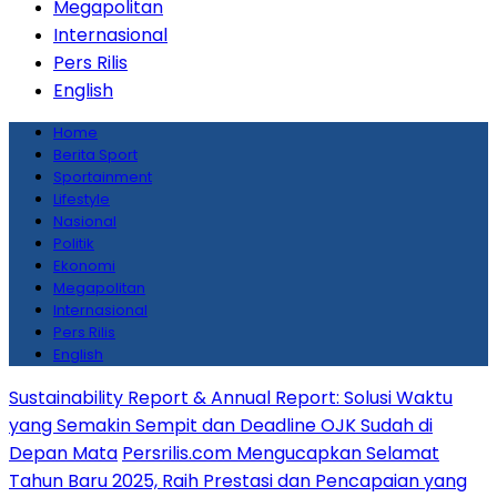
Megapolitan
Internasional
Pers Rilis
English
Home
Berita Sport
Sportainment
Lifestyle
Nasional
Politik
Ekonomi
Megapolitan
Internasional
Pers Rilis
English
Sustainability Report & Annual Report: Solusi Waktu
yang Semakin Sempit dan Deadline OJK Sudah di
Depan Mata
Persrilis.com Mengucapkan Selamat
Tahun Baru 2025, Raih Prestasi dan Pencapaian yang