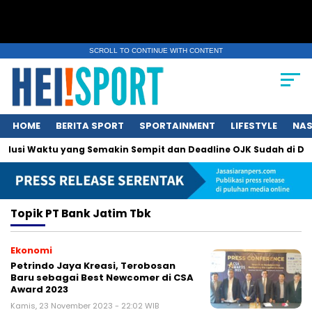
SCROLL TO CONTINUE WITH CONTENT
HOME
BERITA SPORT
SPORTAINMENT
LIFESTYLE
NAS
Solusi Waktu yang Semakin Sempit dan Deadline OJK Sudah di Dep
Topik
PT Bank Jatim Tbk
Ekonomi
Petrindo Jaya Kreasi, Terobosan
Baru sebagai Best Newcomer di CSA
Award 2023
Kamis, 23 November 2023 - 22:02 WIB