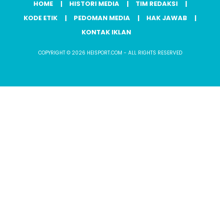
HOME
HISTORI MEDIA
TIM REDAKSI
KODE ETIK
PEDOMAN MEDIA
HAK JAWAB
KONTAK IKLAN
COPYRIGHT © 2026 HEISPORT.COM - ALL RIGHTS RESERVED