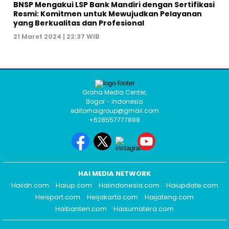
BNSP Mengakui LSP Bank Mandiri dengan Sertifikasi
Resmi: Komitmen untuk Mewujudkan Pelayanan
yang Berkualitas dan Profesional
21 Maret 2024 | 22:37 WIB
Graha Media Center,
Bogor - Indonesia
editorhaigroup@gmail.com
+628557777888
HAI MEDIA NETWORK
Haiidn.com
Haiup.com
Haiindonesia.com
Haiupdate.com
Heisport.com
Heijakarta.com
Haijateng.com
Haibanten.com
Haisumatera.com