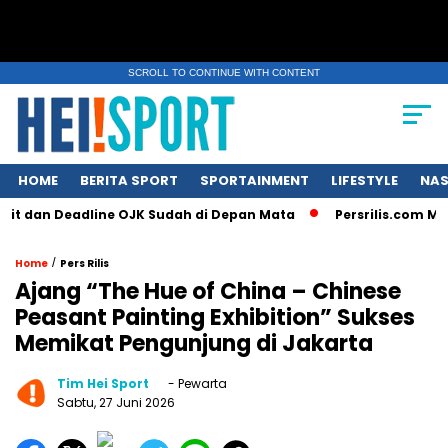
SCROLL TO CONTINUE WITH CONTENT
HOME
BERITA SPORT
SPORTAINMENT
LIFESTYLE
NAS
dan Deadline OJK Sudah di Depan Mata
Persrilis.com Menguca
/
Home
Pers Rilis
Ajang “The Hue of China – Chinese
Peasant Painting Exhibition” Sukses
Memikat Pengunjung di Jakarta
Tim Hei Sport
- Pewarta
Sabtu, 27 Juni 2026