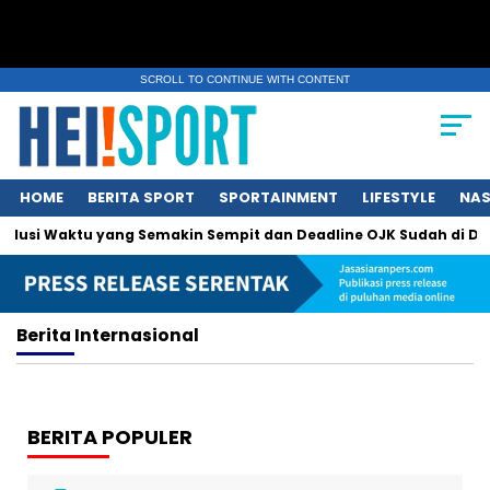
SCROLL TO CONTINUE WITH CONTENT
HOME
BERITA SPORT
SPORTAINMENT
LIFESTYLE
NAS
Solusi Waktu yang Semakin Sempit dan Deadline OJK Sudah di Dep
Berita
Internasional
BERITA POPULER