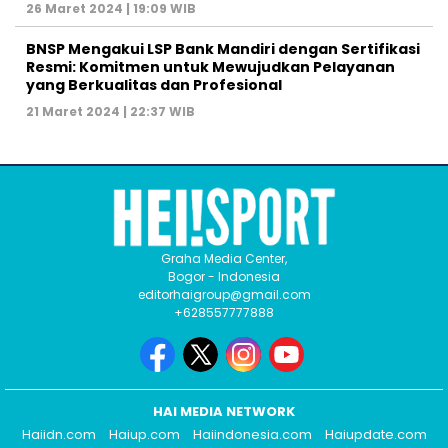
26 Maret 2024 | 19:09 WIB
BNSP Mengakui LSP Bank Mandiri dengan Sertifikasi
Resmi: Komitmen untuk Mewujudkan Pelayanan
yang Berkualitas dan Profesional
21 Maret 2024 | 22:37 WIB
Graha Media Center,
Bogor - Indonesia
editorhaigroup@gmail.com
+628557777888
HAI MEDIA NETWORK
Haiidn.com
Haiup.com
Haiindonesia.com
Haiupdate.com