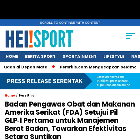
SCROLL TO CONTINUE WITH CONTENT
HOME
BERITA SPORT
SPORTAINMENT
LIFESTYLE
NAS
di Depan Mata
Persrilis.com Mengucapkan Selamat Tahun Baru
/
Home
Pers Rilis
Badan Pengawas Obat dan Makanan
Amerika Serikat (FDA) Setujui Pil
GLP‑1 Pertama untuk Manajemen
Berat Badan, Tawarkan Efektivitas
Setara Suntikan