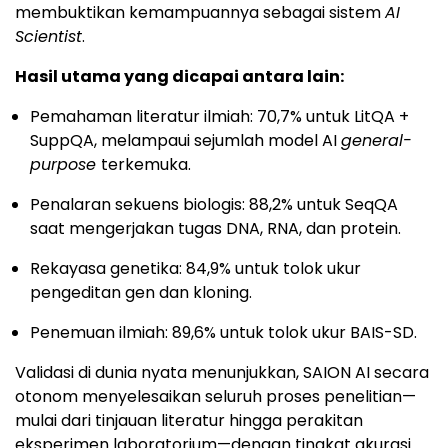
membuktikan kemampuannya sebagai sistem
AI
Scientist
.
Hasil utama yang dicapai antara lain:
Pemahaman literatur ilmiah: 70,7% untuk LitQA +
SuppQA, melampaui sejumlah model AI
general-
purpose
terkemuka.
Penalaran sekuens biologis: 88,2% untuk SeqQA
saat mengerjakan tugas DNA, RNA, dan protein.
Rekayasa genetika: 84,9% untuk tolok ukur
pengeditan gen dan kloning.
Penemuan ilmiah: 89,6% untuk tolok ukur BAIS-SD.
Validasi di dunia nyata menunjukkan, SAION AI secara
otonom menyelesaikan seluruh proses penelitian—
mulai dari tinjauan literatur hingga perakitan
eksperimen laboratorium—dengan tingkat akurasi