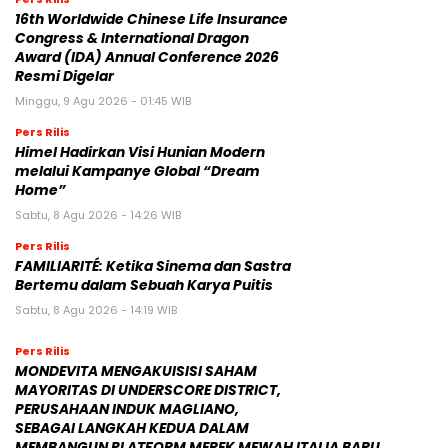
16th Worldwide Chinese Life Insurance
Congress & International Dragon
Award (IDA) Annual Conference 2026
Resmi Digelar
Minggu, 9 Agu 2026 - 01:45 WIB
Pers Rilis
Himel Hadirkan Visi Hunian Modern
melalui Kampanye Global “Dream
Home”
Sabtu, 8 Agu 2026 - 14:26 WIB
Pers Rilis
FAMILIARITÉ: Ketika Sinema dan Sastra
Bertemu dalam Sebuah Karya Puitis
Sabtu, 8 Agu 2026 - 14:19 WIB
Pers Rilis
MONDEVITA MENGAKUISISI SAHAM
MAYORITAS DI UNDERSCORE DISTRICT,
PERUSAHAAN INDUK MAGLIANO,
SEBAGAI LANGKAH KEDUA DALAM
MEMBANGUN PLATFORM MEREK MEWAH ITALIA BARU