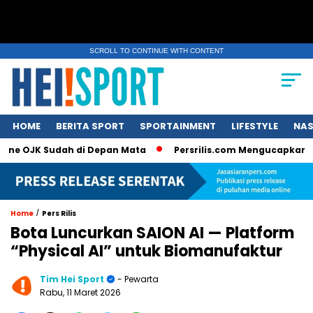
SCROLL TO CONTINUE WITH CONTENT
HOME
BERITA SPORT
SPORTAINMENT
LIFESTYLE
NAS
K Sudah di Depan Mata
Persrilis.com Mengucapkan Selamat Ta
/
Home
Pers Rilis
Bota Luncurkan SAION AI — Platform
“Physical AI” untuk Biomanufaktur
Tim Hei Sport
- Pewarta
Rabu, 11 Maret 2026