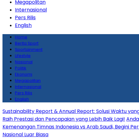
Megapolitan
Internasional
Pers Rilis
English
Home
Berita Sport
Sportainment
Lifestyle
Nasional
Politik
Ekonomi
Megapolitan
Internasional
Pers Rilis
English
Sustainability Report & Annual Report: Solusi Waktu y
Raih Prestasi dan Pencapaian yang Lebih Baik Lagi!
Anda 
Kemenangan Timnas Indonesia vs Arab Saudi, Begini Per
Nasional Luar Biasa