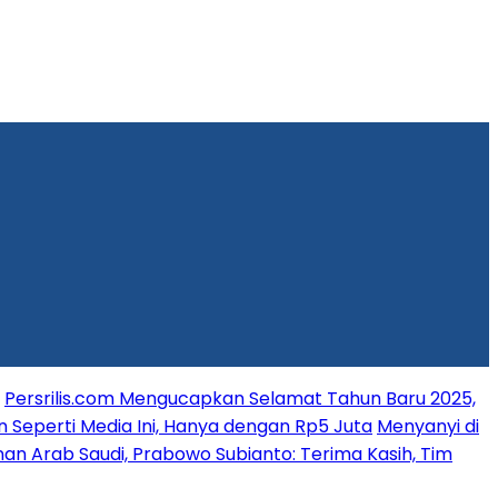
Persrilis.com Mengucapkan Selamat Tahun Baru 2025,
n Seperti Media Ini, Hanya dengan Rp5 Juta
Menyanyi di
an Arab Saudi, Prabowo Subianto: Terima Kasih, Tim