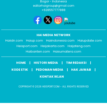
Bogor - Indonesia
editorhaigroup@gmail.com
+628557777888
HAI MEDIA NETWORK
Haiidn.com
Haiup.com
Haiindonesia.com
Haiupdate.com
Heisport.com
Heijakarta.com
Haijateng.com
Haibanten.com
Haisumatera.com
HOME
HISTORI MEDIA
TIM REDAKSI
KODE ETIK
PEDOMAN MEDIA
HAK JAWAB
KONTAK IKLAN
COPYRIGHT © 2026 HEISPORT.COM - ALL RIGHTS RESERVED