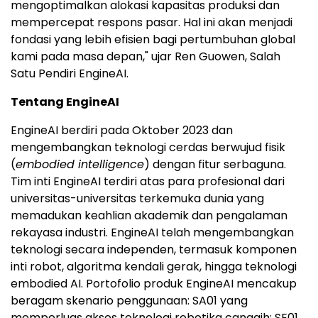
mengoptimalkan alokasi kapasitas produksi dan
mempercepat respons pasar. Hal ini akan menjadi
fondasi yang lebih efisien bagi pertumbuhan global
kami pada masa depan," ujar Ren Guowen, Salah
Satu Pendiri EngineAI.
Tentang EngineAI
EngineAI berdiri pada Oktober 2023 dan
mengembangkan teknologi cerdas berwujud fisik
(
embodied intelligence
) dengan fitur serbaguna.
Tim inti EngineAI terdiri atas para profesional dari
universitas-universitas terkemuka dunia yang
memadukan keahlian akademik dan pengalaman
rekayasa industri. EngineAI telah mengembangkan
teknologi secara independen, termasuk komponen
inti robot, algoritma kendali gerak, hingga teknologi
embodied AI. Portofolio produk EngineAI mencakup
beragam skenario penggunaan: SA01 yang
memperluas akses teknologi robotika canggih; SE01,