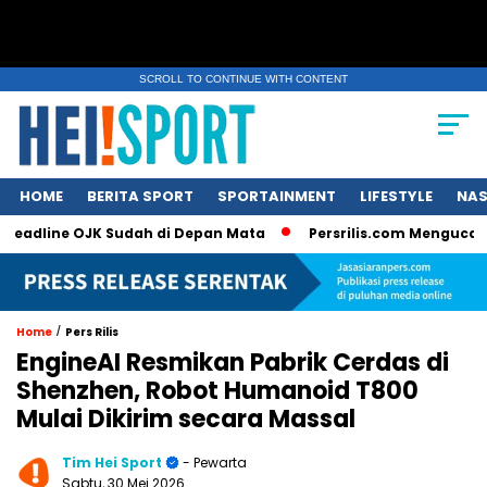
SCROLL TO CONTINUE WITH CONTENT
HOME
BERITA SPORT
SPORTAINMENT
LIFESTYLE
NAS
ne OJK Sudah di Depan Mata
Persrilis.com Mengucapkan Sela
/
Home
Pers Rilis
EngineAI Resmikan Pabrik Cerdas di
Shenzhen, Robot Humanoid T800
Mulai Dikirim secara Massal
Tim Hei Sport
- Pewarta
Sabtu, 30 Mei 2026