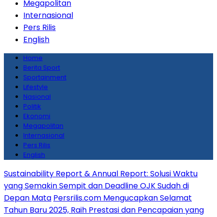
Megapolitan
Internasional
Pers Rilis
English
Home
Berita Sport
Sportainment
Lifestyle
Nasional
Politik
Ekonomi
Megapolitan
Internasional
Pers Rilis
English
Sustainability Report & Annual Report: Solusi Waktu
yang Semakin Sempit dan Deadline OJK Sudah di
Depan Mata
Persrilis.com Mengucapkan Selamat
Tahun Baru 2025, Raih Prestasi dan Pencapaian yang