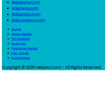
Heijakarta.com
Haijateng.com
Haibanten.com
Haisumatera.com
Home
Histori Media
Tim Redaksi
Kode Etik
Pedoman Media
Hak Jawab
Kontak Iklan
Copyright © 2026 Heisport.com - All Rights Reserved