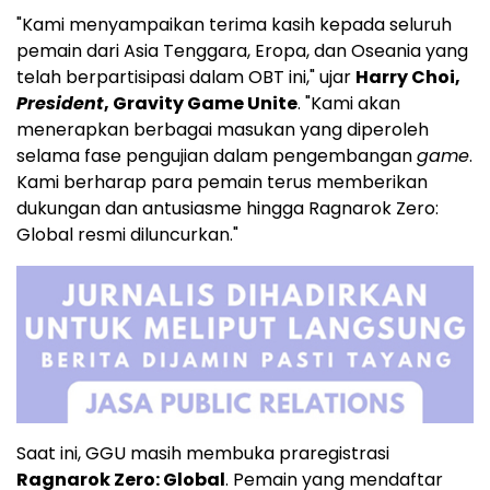
"Kami menyampaikan terima kasih kepada seluruh
pemain dari Asia Tenggara, Eropa, dan Oseania yang
telah berpartisipasi dalam OBT ini," ujar
Harry Choi,
President
, Gravity Game Unite
. "Kami akan
menerapkan berbagai masukan yang diperoleh
selama fase pengujian dalam pengembangan
game
.
Kami berharap para pemain terus memberikan
dukungan dan antusiasme hingga Ragnarok Zero:
Global resmi diluncurkan."
Saat ini, GGU masih membuka praregistrasi
Ragnarok Zero: Global
. Pemain yang mendaftar