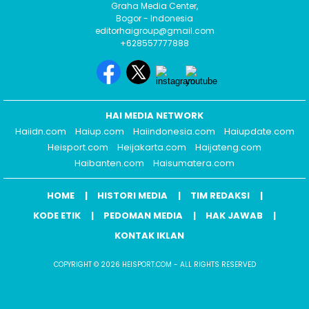
Graha Media Center,
Bogor - Indonesia
editorhaigroup@gmail.com
+628557777888
HAI MEDIA NETWORK
Haiidn.com
Haiup.com
Haiindonesia.com
Haiupdate.com
Heisport.com
Heijakarta.com
Haijateng.com
Haibanten.com
Haisumatera.com
HOME
HISTORI MEDIA
TIM REDAKSI
KODE ETIK
PEDOMAN MEDIA
HAK JAWAB
KONTAK IKLAN
COPYRIGHT © 2026 HEISPORT.COM - ALL RIGHTS RESERVED