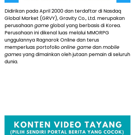
Didirikan pada April 2000 dan terdaftar di Nasdaq
Global Market (GRVY), Gravity Co., Ltd. merupakan
perusahaan
game
global yang berbasis di Korea.
Perusahaan ini dikenal luas melalui MMORPG
unggulannya Ragnarok Online dan terus
memperluas portofolio
online game
dan
mobile
games
yang dimainkan oleh jutaan pemain di seluruh
dunia.