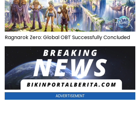
Ragnarok Zero: Global OBT Successfully Concluded
ADVERTISEMENT