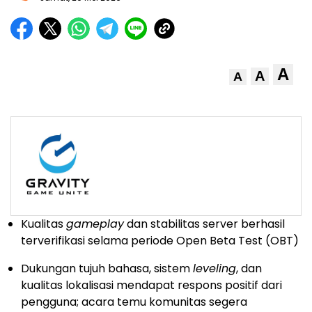
A
A
A
Kualitas
gameplay
dan stabilitas server berhasil
terverifikasi selama periode Open Beta Test (OBT)
Dukungan tujuh bahasa, sistem
leveling
, dan
kualitas lokalisasi mendapat respons positif dari
pengguna; acara temu komunitas segera