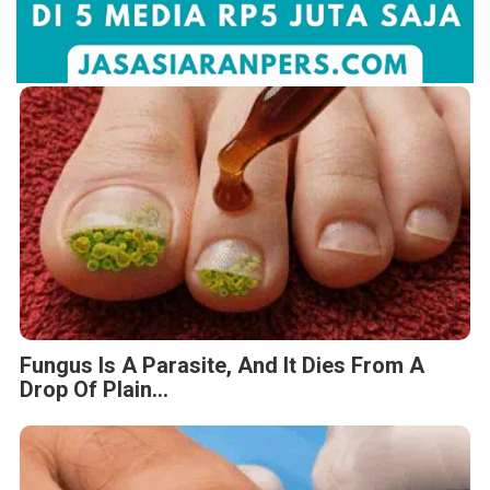
Fungus Is A Parasite, And It Dies From A
Drop Of Plain...