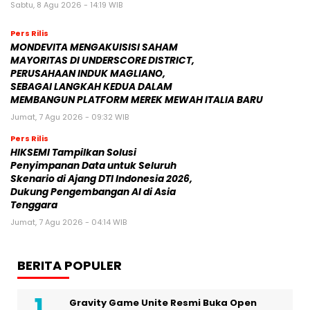
Sabtu, 8 Agu 2026 - 14:19 WIB
Pers Rilis
MONDEVITA MENGAKUISISI SAHAM
MAYORITAS DI UNDERSCORE DISTRICT,
PERUSAHAAN INDUK MAGLIANO,
SEBAGAI LANGKAH KEDUA DALAM
MEMBANGUN PLATFORM MEREK MEWAH ITALIA BARU
Jumat, 7 Agu 2026 - 09:32 WIB
Pers Rilis
HIKSEMI Tampilkan Solusi
Penyimpanan Data untuk Seluruh
Skenario di Ajang DTI Indonesia 2026,
Dukung Pengembangan AI di Asia
Tenggara
Jumat, 7 Agu 2026 - 04:14 WIB
BERITA POPULER
Gravity Game Unite Resmi Buka Open