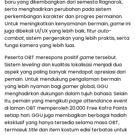
baru yang dikembangkan dari semesta Ragnarok,
serta menghadirkan perubahan pada sistem
perkembangan karakter dan progres permainan.
Untuk meningkatkan kenyamanan bermain,
game
ini
juga dibekali UI/UX yang lebih baik, fitur
auto-
combat
, sistem pergerakan yang lebih praktis, serta
fungsi kamera yang lebih luas.
Peserta OBT merespons positif
game
tersebut.
Sistem
leveling
dan kualitas lokalisasi menjadi dua
aspek yang paling banyak mendapat apresiasi dari
pemain. Untuk mendukung pengalaman bermain
yang lebih nyaman bagi
gamer
global, GGU
menghadirkan dukungan dalam tujuh bahasa. Selain
itu, pemain yang mengikuti
page attendance event
di laman OBT memperoleh 20.000 Free Kafra Points
setiap hari. GGU juga membagikan berbagai hadiah
eksklusif yang hanya tersedia selama masa OBT,
termasuk
title
dan
item
kostum edisi terbatas untuk