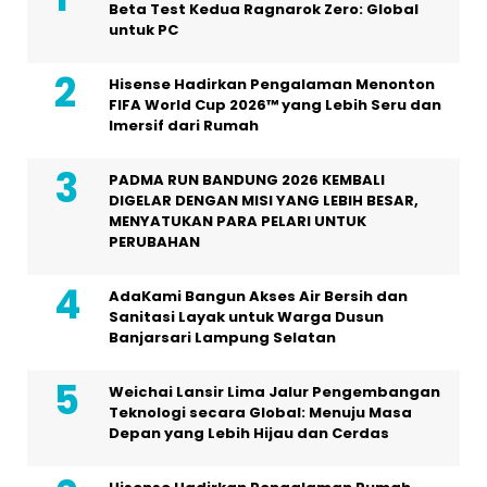
Beta Test Kedua Ragnarok Zero: Global
untuk PC
Hisense Hadirkan Pengalaman Menonton
FIFA World Cup 2026™ yang Lebih Seru dan
Imersif dari Rumah
PADMA RUN BANDUNG 2026 KEMBALI
DIGELAR DENGAN MISI YANG LEBIH BESAR,
MENYATUKAN PARA PELARI UNTUK
PERUBAHAN
AdaKami Bangun Akses Air Bersih dan
Sanitasi Layak untuk Warga Dusun
Banjarsari Lampung Selatan
Weichai Lansir Lima Jalur Pengembangan
Teknologi secara Global: Menuju Masa
Depan yang Lebih Hijau dan Cerdas