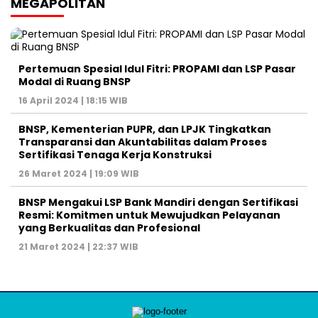
MEGAPOLITAN
Pertemuan Spesial Idul Fitri: PROPAMI dan LSP Pasar
Modal di Ruang BNSP
16 April 2024 | 18:15 WIB
BNSP, Kementerian PUPR, dan LPJK Tingkatkan
Transparansi dan Akuntabilitas dalam Proses
Sertifikasi Tenaga Kerja Konstruksi
26 Maret 2024 | 19:09 WIB
BNSP Mengakui LSP Bank Mandiri dengan Sertifikasi
Resmi: Komitmen untuk Mewujudkan Pelayanan
yang Berkualitas dan Profesional
21 Maret 2024 | 22:37 WIB