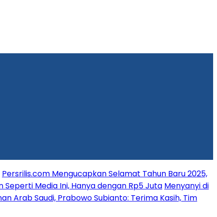
Persrilis.com Mengucapkan Selamat Tahun Baru 2025,
n Seperti Media Ini, Hanya dengan Rp5 Juta
Menyanyi di
an Arab Saudi, Prabowo Subianto: Terima Kasih, Tim