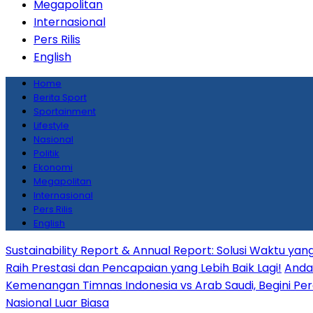
Megapolitan
Internasional
Pers Rilis
English
Home
Berita Sport
Sportainment
Lifestyle
Nasional
Politik
Ekonomi
Megapolitan
Internasional
Pers Rilis
English
Sustainability Report & Annual Report: Solusi Waktu y
Raih Prestasi dan Pencapaian yang Lebih Baik Lagi!
Anda 
Kemenangan Timnas Indonesia vs Arab Saudi, Begini Per
Nasional Luar Biasa