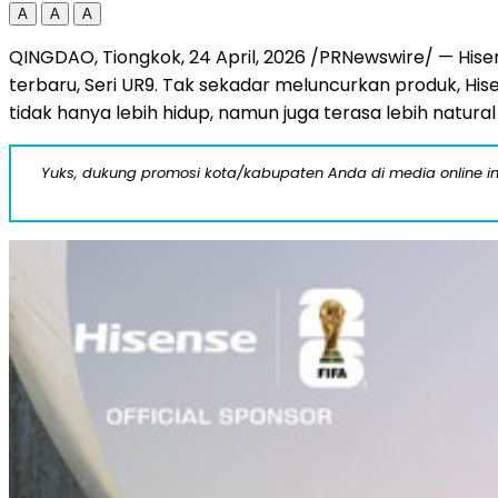
A
A
A
QINGDAO, Tiongkok
,
24 April, 2026
/PRNewswire/ — Hisen
terbaru, Seri UR9. Tak sekadar meluncurkan produk, Hi
tidak hanya lebih hidup, namun juga terasa lebih natura
Yuks, dukung promosi kota/kabupaten Anda di media online ini d