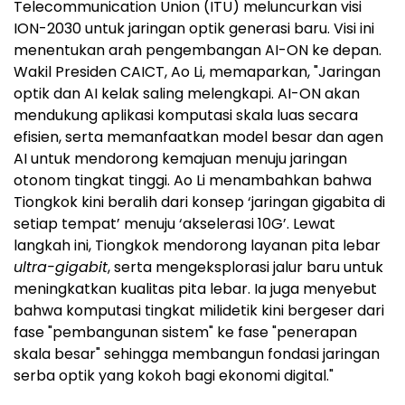
Telecommunication Union (ITU) meluncurkan visi
ION-2030 untuk jaringan optik generasi baru. Visi ini
menentukan arah pengembangan AI-ON ke depan.
Wakil Presiden CAICT, Ao Li, memaparkan, "Jaringan
optik dan AI kelak saling melengkapi. AI-ON akan
mendukung aplikasi komputasi skala luas secara
efisien, serta memanfaatkan model besar dan agen
AI untuk mendorong kemajuan menuju jaringan
otonom tingkat tinggi. Ao Li menambahkan bahwa
Tiongkok kini beralih dari konsep ‘jaringan gigabita di
setiap tempat’ menuju ‘akselerasi 10G’. Lewat
langkah ini, Tiongkok mendorong layanan pita lebar
ultra-gigabit
, serta mengeksplorasi jalur baru untuk
meningkatkan kualitas pita lebar. Ia juga menyebut
bahwa komputasi tingkat milidetik kini bergeser dari
fase "pembangunan sistem" ke fase "penerapan
skala besar" sehingga membangun fondasi jaringan
serba optik yang kokoh bagi ekonomi digital."