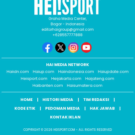
Graha Media Center,
Bogor - Indonesia
editorhaigroup@gmail.com
+628557777888
HAI MEDIA NETWORK
Haiidn.com
Haiup.com
Haiindonesia.com
Haiupdate.com
Heisport.com
Heijakarta.com
Haijateng.com
Haibanten.com
Haisumatera.com
HOME
HISTORI MEDIA
TIM REDAKSI
KODE ETIK
PEDOMAN MEDIA
HAK JAWAB
KONTAK IKLAN
COPYRIGHT © 2026 HEISPORT.COM - ALL RIGHTS RESERVED