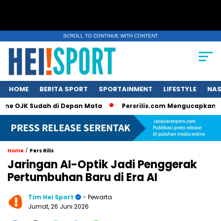
SCROLL TO CONTINUE WITH CONTENT
HOME
BERITA SPORT
SPORTAINMENT
LIFESTYLE
NAS
JK Sudah di Depan Mata
Persrilis.com Mengucapkan Selamat T
/
Home
Pers Rilis
Jaringan AI-Optik Jadi Penggerak
Pertumbuhan Baru di Era AI
Tim Hei Sport
- Pewarta
Jumat, 26 Juni 2026