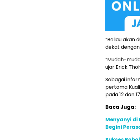
“Beliau akan d
dekat dengan
“Mudah-mudah
ujar Erick Thoh
Sebagai infor
pertama Kuali
pada 12 dan 1
Baca Juga:
Menyanyi di
Begini Peras
Sukses Bobol