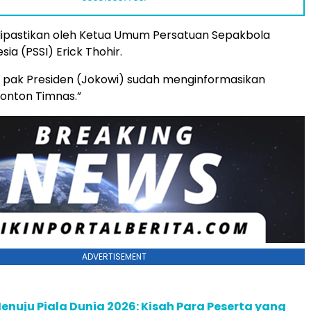
dipastikan oleh Ketua Umum Persatuan Sepakbola
sia (PSSI) Erick Thohir.
h pak Presiden (Jokowi) sudah menginformasikan
onton Timnas.”
ADVERTISEMENT
enuju Piala Dunia 2026: Kisah Para Peserta yang