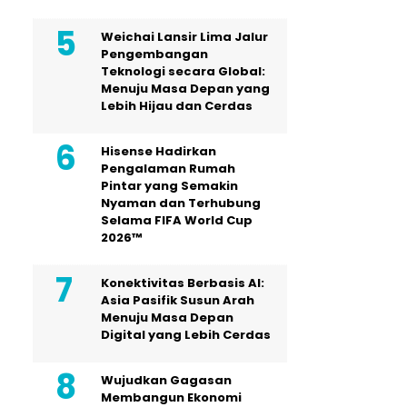
Weichai Lansir Lima Jalur
Pengembangan
Teknologi secara Global:
Menuju Masa Depan yang
Lebih Hijau dan Cerdas
Hisense Hadirkan
Pengalaman Rumah
Pintar yang Semakin
Nyaman dan Terhubung
Selama FIFA World Cup
2026™
Konektivitas Berbasis AI:
Asia Pasifik Susun Arah
Menuju Masa Depan
Digital yang Lebih Cerdas
Wujudkan Gagasan
Membangun Ekonomi