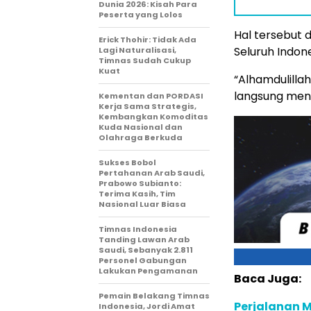
Dunia 2026: Kisah Para
Peserta yang Lolos
Hal tersebut 
Erick Thohir: Tidak Ada
Seluruh Indone
Lagi Naturalisasi,
Timnas Sudah Cukup
Kuat
“Alhamdulilla
langsung men
Kementan dan PORDASI
Kerja Sama Strategis,
Kembangkan Komoditas
Kuda Nasional dan
Olahraga Berkuda
Sukses Bobol
Pertahanan Arab Saudi,
Prabowo Subianto:
Terima Kasih, Tim
Nasional Luar Biasa
Timnas Indonesia
Tanding Lawan Arab
Saudi, Sebanyak 2.811
Personel Gabungan
Lakukan Pengamanan
Baca Juga:
Pemain Belakang Timnas
Perjalanan M
Indonesia, Jordi Amat