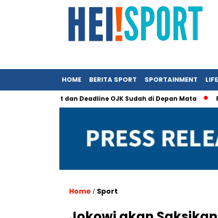
HOME
BERITA SPORT
SPORTAINMENT
LIF
kin Sempit dan Deadline OJK Sudah di Depan Mata
Persrilis
Home
Sport
/
Jokowi akan Saksikan 