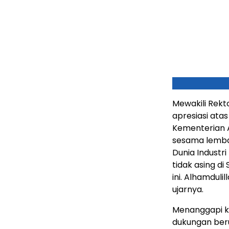
Mewakili Rekt
apresiasi atas
Kementerian 
sesama lemba
Dunia Industr
tidak asing d
ini. Alhamdul
ujarnya.
Menanggapi k
dukungan be