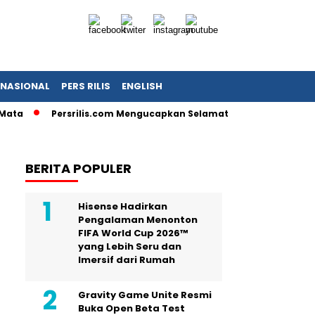
RNASIONAL
PERS RILIS
ENGLISH
 Mata
Persrilis.com Mengucapkan Selamat Tahun Baru 2025, R
BERITA POPULER
Hisense Hadirkan
Pengalaman Menonton
FIFA World Cup 2026™
yang Lebih Seru dan
Imersif dari Rumah
Gravity Game Unite Resmi
Buka Open Beta Test