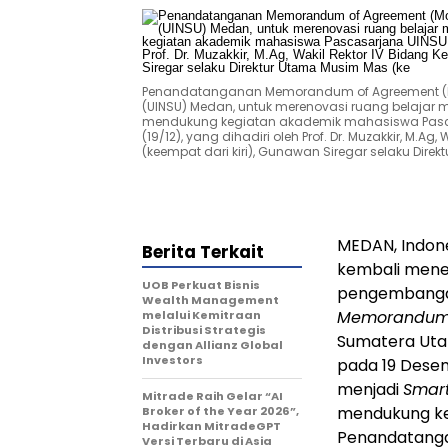
Penandatanganan Memorandum of Agreement (MoA
(UINSU) Medan, untuk merenovasi ruang belajar
mendukung kegiatan akademik mahasiswa Pasca
(19/12), yang dihadiri oleh Prof. Dr. Muzakkir, 
(keempat dari kiri), Gunawan Siregar selaku Dire
MEDAN, Indon
Berita Terkait
kembali men
UOB Perkuat Bisnis
pengembangan
Wealth Management
Memorandum 
melalui Kemitraan
Distribusi Strategis
Sumatera Uta
dengan Allianz Global
Investors
pada 19 Desem
menjadi
Smart
Mitrade Raih Gelar “AI
mendukung ke
Broker of the Year 2026”,
Hadirkan MitradeGPT
Penandatangan
Versi Terbaru di Asia