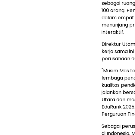
sebagai ruang
100 orang. Pe
dalam empat 
menunjang pro
interaktif.
Direktur Uta
kerja sama in
perusahaan da
"Musim Mas te
lembaga pend
kualitas pendi
jalankan bers
Utara dan mas
EduRank 2025.
Perguruan Tin
Sebagai perus
di
Indonesia
, 