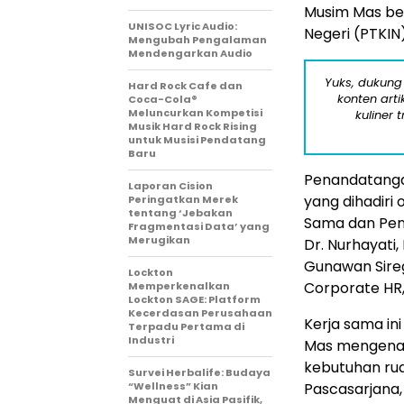
Musim Mas be
UNISOC Lyric Audio:
Negeri (PTKIN
Mengubah Pengalaman
Mendengarkan Audio
Yuks, dukung
Hard Rock Cafe dan
konten arti
Coca-Cola®
Meluncurkan Kompetisi
kuliner 
Musik Hard Rock Rising
untuk Musisi Pendatang
Baru
Penandatanga
Laporan Cision
yang dihadiri 
Peringatkan Merek
tentang ‘Jebakan
Sama dan Pen
Fragmentasi Data’ yang
Merugikan
Dr. Nurhayati,
Gunawan Sire
Lockton
Corporate HR,
Memperkenalkan
Lockton SAGE: Platform
Kecerdasan Perusahaan
Kerja sama in
Terpadu Pertama di
Industri
Mas mengenai 
kebutuhan rua
Survei Herbalife: Budaya
“Wellness” Kian
Pascasarjana,
Menguat di Asia Pasifik,