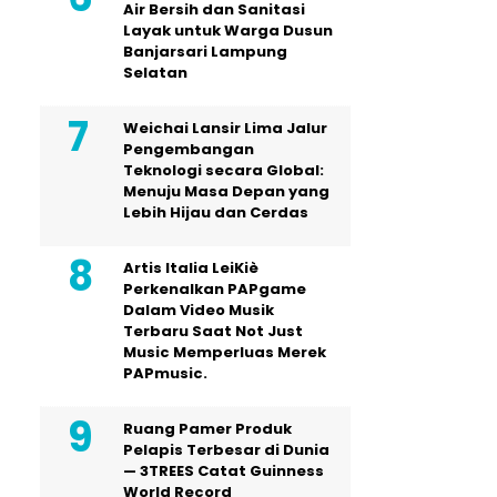
Air Bersih dan Sanitasi
Layak untuk Warga Dusun
Banjarsari Lampung
Selatan
Weichai Lansir Lima Jalur
Pengembangan
Teknologi secara Global:
Menuju Masa Depan yang
Lebih Hijau dan Cerdas
Artis Italia LeiKiè
Perkenalkan PAPgame
Dalam Video Musik
Terbaru Saat Not Just
Music Memperluas Merek
PAPmusic.
Ruang Pamer Produk
Pelapis Terbesar di Dunia
— 3TREES Catat Guinness
World Record