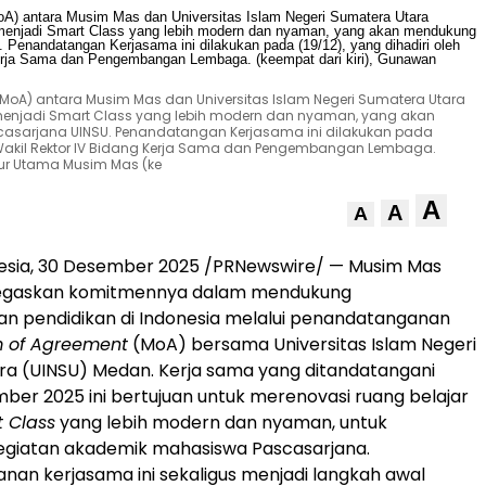
) antara Musim Mas dan Universitas Islam Negeri Sumatera Utara
 menjadi Smart Class yang lebih modern dan nyaman, yang akan
sarjana UINSU. Penandatangan Kerjasama ini dilakukan pada
M.Ag, Wakil Rektor IV Bidang Kerja Sama dan Pengembangan Lembaga.
ktur Utama Musim Mas (ke
A
A
A
esia
, 30 Desember 2025 /PRNewswire/ —
Musim Mas
egaskan komitmennya dalam mendukung
 pendidikan di
Indonesia
melalui penandatanganan
of Agreement
(MoA) bersama Universitas Islam Negeri
ra (UINSU)
Medan
. Kerja sama yang ditandatangani
ber 2025 ini bertujuan untuk merenovasi ruang belajar
 Class
yang lebih modern dan nyaman, untuk
giatan akademik mahasiswa Pascasarjana.
an kerjasama ini sekaligus menjadi langkah awal