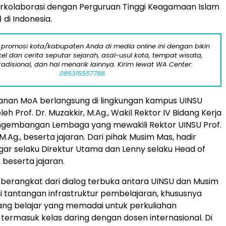
rkolaborasi dengan Perguruan Tinggi Keagamaan Islam
) di
Indonesia
.
 promosi kota/kabupaten Anda di media online ini dengan bikin
kel dan cerita seputar sejarah, asal-usul kota, tempat wisata,
tradisional, dan hal menarik lainnya. Kirim lewat WA Center:
085315557788.
nan MoA berlangsung di lingkungan kampus UINSU
oleh Prof. Dr. Muzakkir, M.Ag., Wakil Rektor IV Bidang Kerja
gembangan Lembaga yang mewakili Rektor UINSU Prof.
 M.Ag., beserta jajaran. Dari pihak Musim Mas, hadir
gar
selaku Direktur Utama dan Lenny selaku Head of
 beserta jajaran.
i berangkat dari dialog terbuka antara UINSU dan Musim
tantangan infrastruktur pembelajaran, khususnya
ng belajar yang memadai untuk perkuliahan
 termasuk kelas daring dengan dosen internasional. Di