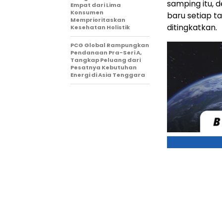
samping itu, 
Empat dari Lima
Konsumen
baru setiap t
Memprioritaskan
ditingkatkan.
Kesehatan Holistik
PCG Global Rampungkan
Pendanaan Pra-Seri A,
Tangkap Peluang dari
Pesatnya Kebutuhan
Energi di Asia Tenggara