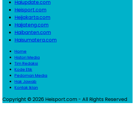
Haiupdate.com
Heisport.com
Heijakarta.com
Haijateng.com
Haibanten.com
Haisumatera.com
Home
Histori Media
Tim Redaksi
Kode Etik
Pedoman Media
Hak Jawab
Kontak Iklan
Copyright © 2026 Heisport.com - All Rights Reserved