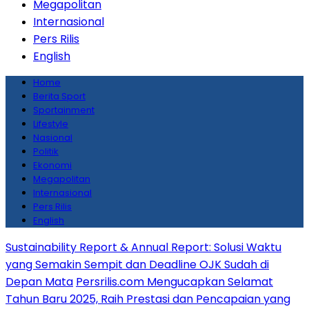
Megapolitan
Internasional
Pers Rilis
English
Home
Berita Sport
Sportainment
Lifestyle
Nasional
Politik
Ekonomi
Megapolitan
Internasional
Pers Rilis
English
Sustainability Report & Annual Report: Solusi Waktu
yang Semakin Sempit dan Deadline OJK Sudah di
Depan Mata
Persrilis.com Mengucapkan Selamat
Tahun Baru 2025, Raih Prestasi dan Pencapaian yang