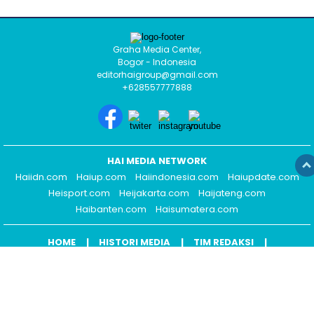
Graha Media Center,
Bogor - Indonesia
editorhaigroup@gmail.com
+628557777888
HAI MEDIA NETWORK
Haiidn.com
Haiup.com
Haiindonesia.com
Haiupdate.com
Heisport.com
Heijakarta.com
Haijateng.com
Haibanten.com
Haisumatera.com
HOME
HISTORI MEDIA
TIM REDAKSI
KODE ETIK
PEDOMAN MEDIA
HAK JAWAB
KONTAK IKLAN
COPYRIGHT © 2026 HEISPORT.COM - ALL RIGHTS RESERVED