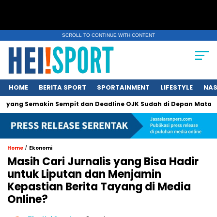
SCROLL TO CONTINUE WITH CONTENT
HOME
BERITA SPORT
SPORTAINMENT
LIFESTYLE
NAS
g Semakin Sempit dan Deadline OJK Sudah di Depan Mata
Pers
/
Home
Ekonomi
Masih Cari Jurnalis yang Bisa Hadir
untuk Liputan dan Menjamin
Kepastian Berita Tayang di Media
Online?