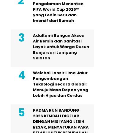
Pengalaman Menonton
FIFA World Cup 2026™
yang Lebih Seru dan
Imersif dari Rumah
AdaKami Bangun Akses
Air Bersih dan Sanitasi
Layak untuk Warga Dusun
Banjarsari Lampung
Selatan
Weichai Lansir Lima Jalur
Pengembangan
Teknologi secara Global:
Menuju Masa Depan yang
Lebih Hijau dan Cerdas
PADMA RUN BANDUNG
2026 KEMBALI DIGELAR
DENGAN MISI YANG LEBIH
BESAR, MENYATUKAN PARA
PELARI UNTUK PERUBAHAN