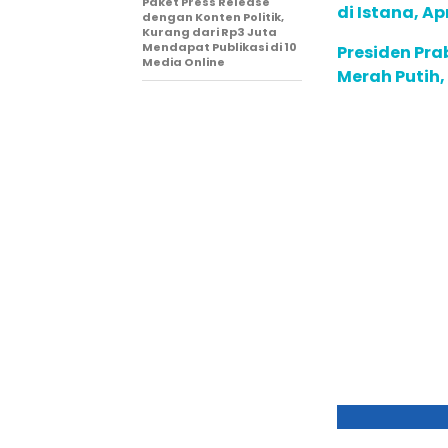
Paket Press Release
di Istana, A
dengan Konten Politik,
Kurang dari Rp3 Juta
Mendapat Publikasi di 10
Presiden Pr
Media Online
Merah Putih