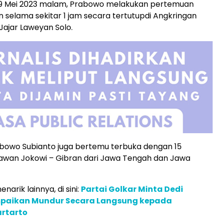
19 Mei 2023 malam, Prabowo melakukan pertemuan
 selama sekitar 1 jam secara tertutupdi Angkringan
ajar Laweyan Solo.
bowo Subianto juga bertemu terbuka dengan 15
awan Jokowi – Gibran dari Jawa Tengah dan Jawa
narik lainnya, di sini:
Partai Golkar Minta Dedi
paikan Mundur Secara Langsung kepada
artarto