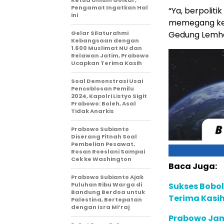
Ketua Umum Golkar,
Pengamat Ingatkan Hal
“Ya, berpolit
ini
memegang kedau
Gelar Silaturahmi
Gedung Lemhan
Kebangsaan dengan
1.600 Muslimat NU dan
Relawan Jatim, Prabowo
Ucapkan Terima Kasih
Soal Demonstrasi Usai
Pencoblosan Pemilu
2024, Kapolri Listyo Sigit
Prabowo: Boleh, Asal
Tidak Anarkis
Prabowo Subianto
Diserang Fitnah Soal
Pembelian Pesawat,
Rosan Roeslani Sampai
Cek ke Washington
Baca Juga:
Prabowo Subianto Ajak
Puluhan Ribu Warga di
Sukses Bobol
Bandung Berdoa untuk
Terima Kasih
Palestina, Bertepatan
dengan Isra Mi’raj
Prabowo Ja