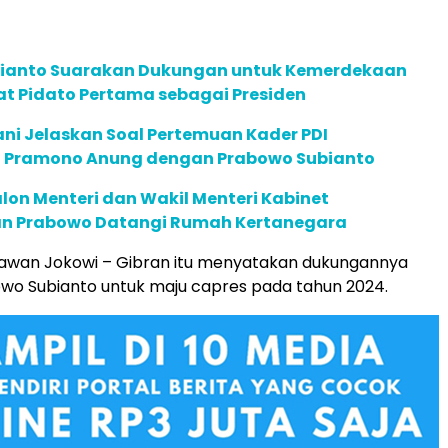
ianto Suarakan Dukungan untuk Kemerdekaan
at Pidato Pertama sebagai Presiden
ni Jelaskan Soal Pertemuan Kader PDI
 Pramono Anung dengan Prabowo Subianto
alon Menteri dan Wakil Menteri Kabinet
n Prabowo Datangi Rumah Kertanegara
awan Jokowi – Gibran itu menyatakan dukungannya
wo Subianto untuk maju capres pada tahun 2024.