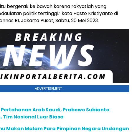
ik itu bergerak ke bawah karena rakyatlah yang
latan politik tertinggi,” kata Hasto Kristiyanto di
nas RI, Jakarta Pusat, Sabtu, 20 Mei 2023.
ADVERTISEMENT
 Pertahanan Arab Saudi, Prabowo Subianto:
, Tim Nasional Luar Biasa
mu Makan Malam Para Pimpinan Negara Undangan