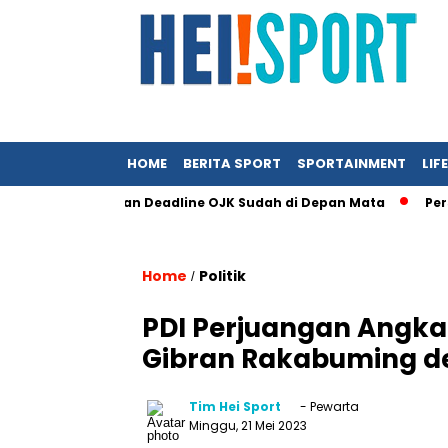
HOME
BERITA SPORT
SPORTAINMENT
LIF
in Sempit dan Deadline OJK Sudah di Depan Mata
Persrilis.c
Home
Politik
/
PDI Perjuangan Angka
Gibran Rakabuming d
Tim Hei Sport
- Pewarta
Minggu, 21 Mei 2023