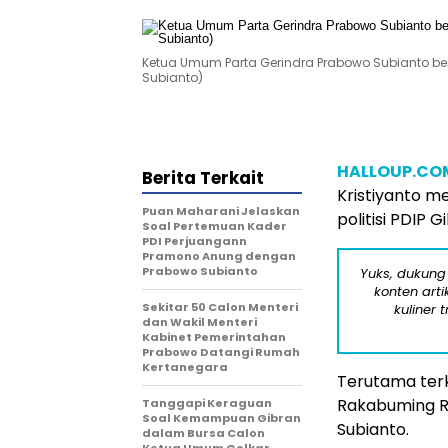
Ketua Umum Parta Gerindra Prabowo Subianto be
Subianto)
HALLOUP.CO
Berita Terkait
Kristiyanto m
Puan Maharani Jelaskan
politisi PDIP 
Soal Pertemuan Kader
PDI Perjuangann
Pramono Anung dengan
Prabowo Subianto
Yuks, dukung
konten arti
Sekitar 50 Calon Menteri
kuliner 
dan Wakil Menteri
Kabinet Pemerintahan
Prabowo Datangi Rumah
Kertanegara
Terutama terk
Rakabuming R
Tanggapi Keraguan
Soal Kemampuan Gibran
Subianto.
dalam Bursa Calon