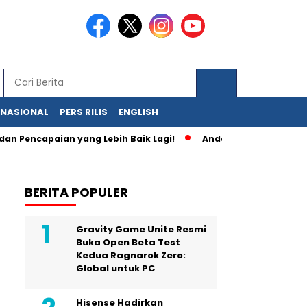
RNASIONAL
PERS RILIS
ENGLISH
apaian yang Lebih Baik Lagi!
Anda Bisa Memiliki Media Onli
BERITA POPULER
Gravity Game Unite Resmi
Buka Open Beta Test
Kedua Ragnarok Zero:
Global untuk PC
Hisense Hadirkan