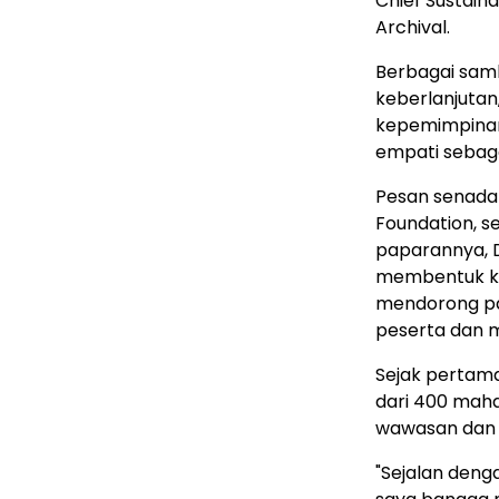
Chief Sustainab
Archival.
Berbagai sam
keberlanjutan,
kepemimpinan 
empati sebaga
Pesan senada 
Foundation, s
paparannya, 
membentuk kip
mendorong pa
peserta dan 
Sejak pertama 
dari 400 mah
wawasan dan m
"Sejalan deng