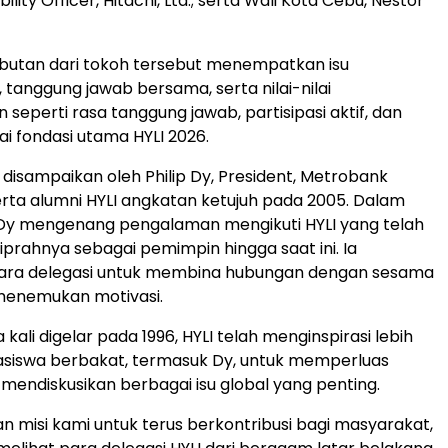
ility Officer, Hitachi, Ltd.; serta Wali Kota Cebu, Nestor
butan dari tokoh tersebut menempatkan isu
 tanggung jawab bersama, serta nilai-nilai
seperti rasa tanggung jawab, partisipasi aktif, dan
i fondasi utama HYLI 2026.
disampaikan oleh Philip Dy, President, Metrobank
erta alumni HYLI angkatan ketujuh pada 2005. Dalam
Dy mengenang pengalaman mengikuti HYLI yang telah
rahnya sebagai pemimpin hingga saat ini. Ia
ra delegasi untuk membina hubungan dengan sesama
menemukan motivasi.
kali digelar pada 1996, HYLI telah menginspirasi lebih
asiswa berbakat, termasuk Dy, untuk memperluas
endiskusikan berbagai isu global yang penting.
an misi kami untuk terus berkontribusi bagi masyarakat,