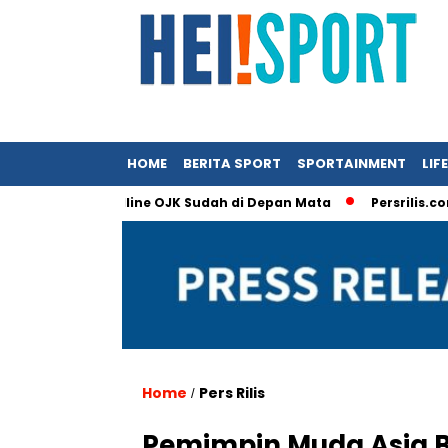
HOME
BERITA SPORT
SPORTAINMENT
LIF
it dan Deadline OJK Sudah di Depan Mata
Persrilis.com Men
Home
Pers Rilis
/
Pemimpin Muda Asia Be