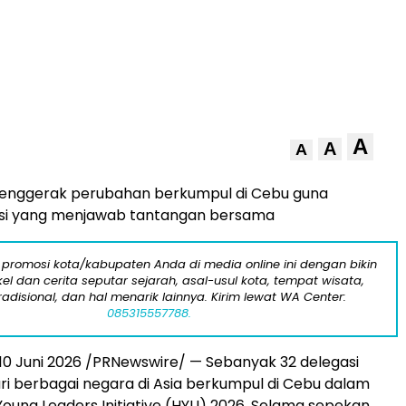
A
A
A
nggerak perubahan berkumpul di Cebu guna
lusi yang menjawab tantangan bersama
 promosi kota/kabupaten Anda di media online ini dengan bikin
kel dan cerita seputar sejarah, asal-usul kota, tempat wisata,
tradisional, dan hal menarik lainnya. Kirim lewat WA Center:
085315557788.
, 10 Juni 2026 /PRNewswire/ — Sebanyak 32 delegasi
i berbagai negara di Asia berkumpul di Cebu dalam
Young Leaders Initiative (HYLI) 2026. Selama sepekan,