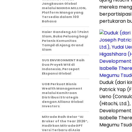
Jangkauan Global
mereka mengik
melalui MANGA MILLION,
Platform Manga yang
berpartisipa
Tersedia dalam 100
pertukaran b
Bahasa
Haier Gandeng AO 1 Point
Slam, Buka Peluang bagi
Petenis Komunitas
Tampil di Ajang Grand
Slam
SUS ENVIRONMENT Raih
Dua Proyek WtE di
Indonesia, Percepat
Ekspansi Global
Duduk (dari ki
UOB Perkuat Bisnis
Wealth Management
Patrick Yap (F
melalui Kemitraan
Ueno (Consula
Distribusi Strategis
dengan Allianz Global
(Hitachi, Ltd.
Investors
Development C
Mitrade Raih Gelar “AI
Isabelle Ther
Broker of the Year 2026”,
Megumu Tsuda (
Hadirkan MitradeGPT
Versi Terbaru di Asia