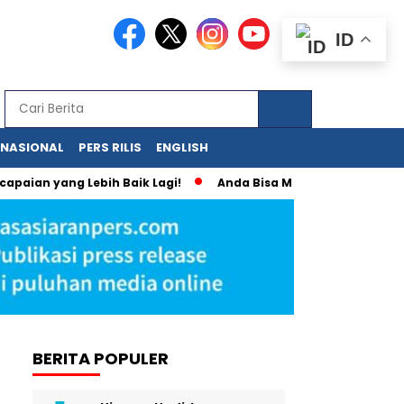
ID
RNASIONAL
PERS RILIS
ENGLISH
yang Lebih Baik Lagi!
Anda Bisa Memiliki Media Online Send
BERITA POPULER