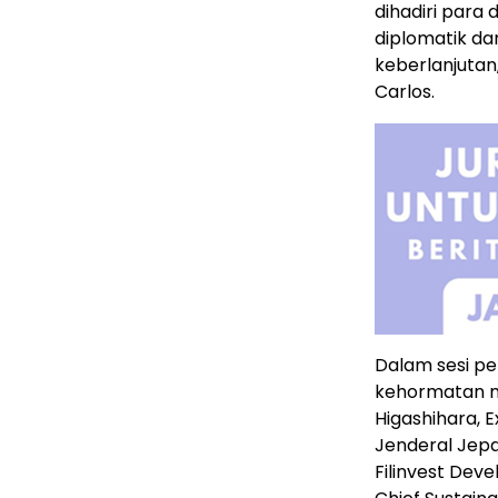
dihadiri para 
diplomatik da
keberlanjutan,
Carlos.
Dalam sesi pe
kehormatan m
Higashihara, E
Jenderal Jepa
Filinvest Dev