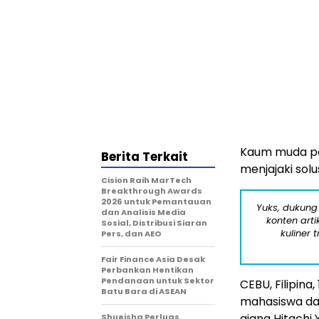
Kaum muda pe
Berita Terkait
menjajaki so
Cision Raih MarTech
Breakthrough Awards
2026 untuk Pemantauan
Yuks, dukung
dan Analisis Media
konten arti
Sosial, Distribusi Siaran
kuliner 
Pers, dan AEO
Fair Finance Asia Desak
Perbankan Hentikan
Pendanaan untuk Sektor
CEBU, Filipina
Batu Bara di ASEAN
mahasiswa dar
ajang Hitachi 
Shueisha Perluas