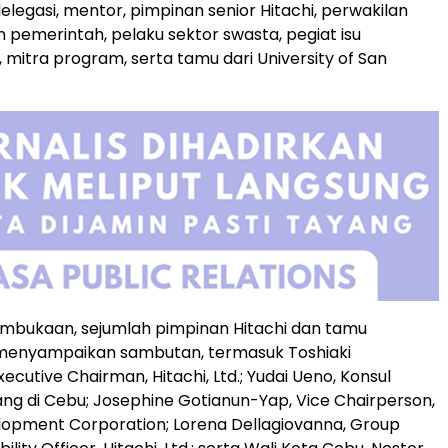
delegasi, mentor, pimpinan senior Hitachi, perwakilan
n pemerintah, pelaku sektor swasta, pegiat isu
 mitra program, serta tamu dari University of San
mbukaan, sejumlah pimpinan Hitachi dan tamu
enyampaikan sambutan, termasuk Toshiaki
xecutive Chairman, Hitachi, Ltd.; Yudai Ueno, Konsul
ng di Cebu; Josephine Gotianun-Yap, Vice Chairperson,
elopment Corporation; Lorena Dellagiovanna, Group