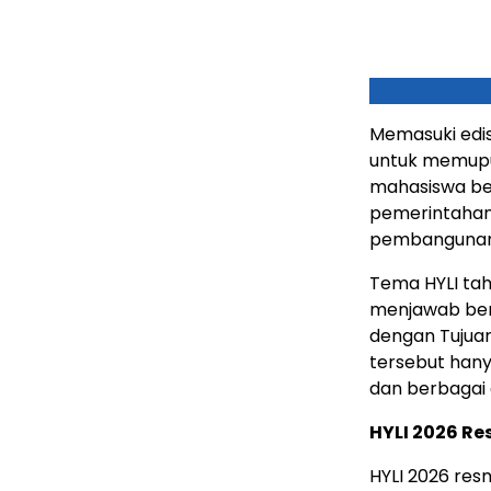
Memasuki edis
untuk memup
mahasiswa ber
pemerintahan,
pembangunan
Tema HYLI tah
menjawab ber
dengan Tujua
tersebut hany
dan berbagai 
HYLI 2026 Re
HYLI 2026 res