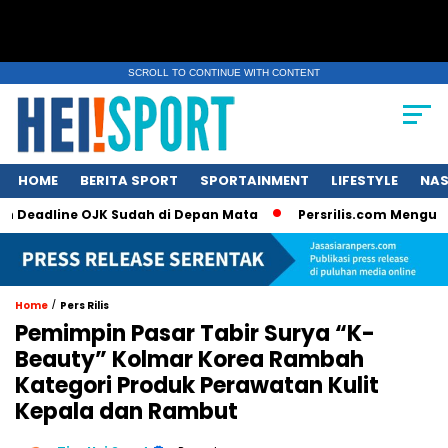
SCROLL TO CONTINUE WITH CONTENT
HOME
BERITA SPORT
SPORTAINMENT
LIFESTYLE
NAS
line OJK Sudah di Depan Mata
Persrilis.com Mengucapkan Se
/
Home
Pers Rilis
Pemimpin Pasar Tabir Surya “K-
Beauty” Kolmar Korea Rambah
Kategori Produk Perawatan Kulit
Kepala dan Rambut