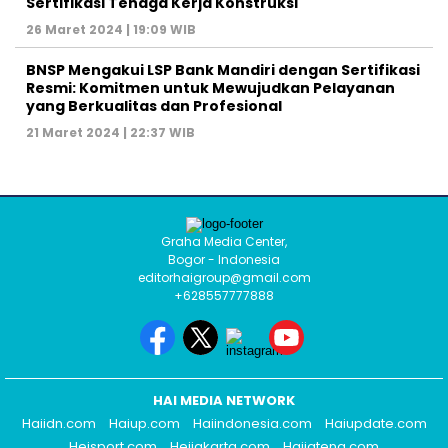
Sertifikasi Tenaga Kerja Konstruksi
26 Maret 2024 | 19:09 WIB
BNSP Mengakui LSP Bank Mandiri dengan Sertifikasi
Resmi: Komitmen untuk Mewujudkan Pelayanan
yang Berkualitas dan Profesional
21 Maret 2024 | 22:37 WIB
Graha Media Center,
Bogor - Indonesia
editorhaigroup@gmail.com
+628557777888
HAI MEDIA NETWORK
Haiidn.com
Haiup.com
Haiindonesia.com
Haiupdate.com
Heisport.com
Heijakarta.com
Haijateng.com