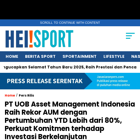
SCROLL TO CONTINUE WITH CONTENT
HOME
BERITA SPORT
SPORTAINMENT
LIFESTYLE
NAS
kan Selamat Tahun Baru 2025, Raih Prestasi dan Pencapaian yang
/
Home
Pers Rilis
PT UOB Asset Management Indonesia
Raih Rekor AUM dengan
Pertumbuhan YTD Lebih dari 80%,
Perkuat Komitmen terhadap
Investasi Berkelanjutan