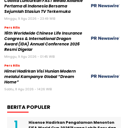
Coolita Luncurkan FAST Media Alliance
Pertama di Indonesia Bersama
Sejumlah Stasiun TV Terkemuka
Minggu, 9 Agu 2026 - 23:49 WIB
Pers Rilis
16th Worldwide Chinese Life Insurance
Congress & International Dragon
Award (IDA) Annual Conference 2026
Resmi Digelar
Minggu, 9 Agu 2026 - 01:45 WIB
Pers Rilis
Himel Hadirkan Visi Hunian Modern
melalui Kampanye Global “Dream
Home”
Sabtu, 8 Agu 2026 - 14:26 WIB
BERITA POPULER
Hisense Hadirkan Pengalaman Menonton
FIFA World Cup 2026™ yang Lebih Seru dan