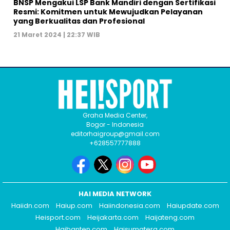
BNSP Mengakui LSP Bank Mandiri dengan Sertifikasi
Resmi: Komitmen untuk Mewujudkan Pelayanan
yang Berkualitas dan Profesional
21 Maret 2024 | 22:37 WIB
Graha Media Center,
Bogor - Indonesia
editorhaigroup@gmail.com
+628557777888
HAI MEDIA NETWORK
Haiidn.com
Haiup.com
Haiindonesia.com
Haiupdate.com
Heisport.com
Heijakarta.com
Haijateng.com
Haibanten.com
Haisumatera.com