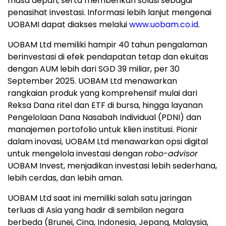
masa depan, serta memberikan solusi sebagai
penasihat investasi. Informasi lebih lanjut mengenai
UOBAMI dapat diakses melalui
www.uobam.co.id
.
UOBAM Ltd memiliki hampir 40 tahun pengalaman
berinvestasi di efek pendapatan tetap dan ekuitas
dengan AUM lebih dari
SGD 39
miliar, per
30
September 2025
. UOBAM Ltd menawarkan
rangkaian produk yang komprehensif mulai dari
Reksa Dana ritel dan ETF di bursa, hingga layanan
Pengelolaan Dana Nasabah Individual (PDNI) dan
manajemen portofolio untuk klien institusi. Pionir
dalam inovasi, UOBAM Ltd menawarkan opsi digital
untuk mengelola investasi dengan
robo-advisor
UOBAM Invest, menjadikan investasi lebih sederhana,
lebih cerdas, dan lebih aman.
UOBAM Ltd saat ini memiliki salah satu jaringan
terluas di
Asia
yang hadir di sembilan negara
berbeda (
Brunei
, Cina,
Indonesia
, Jepang,
Malaysia
,