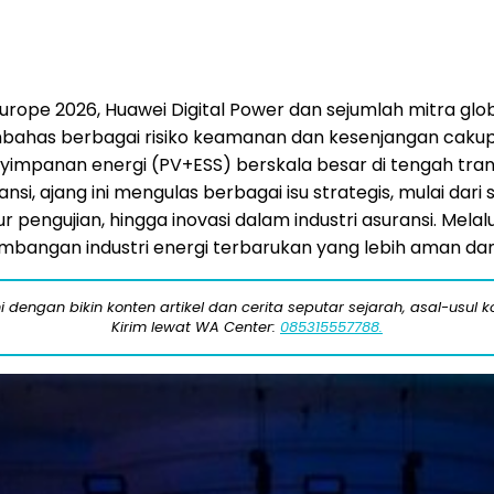
Europe 2026, Huawei Digital Power dan sejumlah mitra glo
embahas berbagai risiko keamanan dan kesenjangan caku
panan energi (PV+ESS) berskala besar di tengah transi
ransi, ajang ini mengulas berbagai isu strategis, mulai 
ngujian, hingga inovasi dalam industri asuransi. Melal
ngan industri energi terbarukan yang lebih aman dan
engan bikin konten artikel dan cerita seputar sejarah, asal-usul kot
Kirim lewat WA Center:
085315557788.