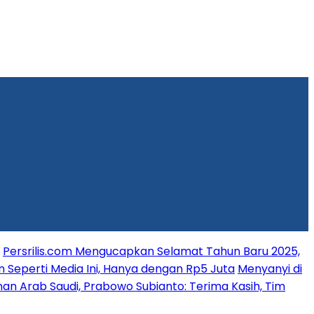
Persrilis.com Mengucapkan Selamat Tahun Baru 2025,
n Seperti Media Ini, Hanya dengan Rp5 Juta
Menyanyi di
an Arab Saudi, Prabowo Subianto: Terima Kasih, Tim