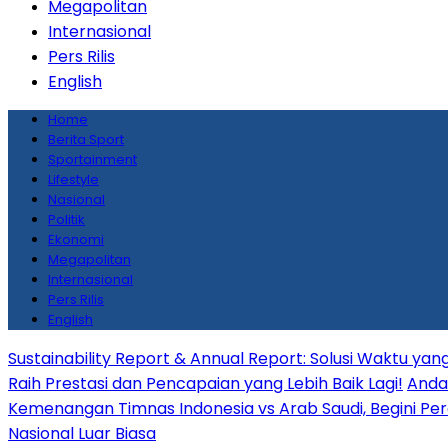
Megapolitan
Internasional
Pers Rilis
English
Home
Berita Sport
Sportainment
Lifestyle
Nasional
Politik
Ekonomi
Megapolitan
Internasional
Pers Rilis
English
Sustainability Report & Annual Report: Solusi Waktu y
Raih Prestasi dan Pencapaian yang Lebih Baik Lagi!
Anda 
Kemenangan Timnas Indonesia vs Arab Saudi, Begini Per
Nasional Luar Biasa