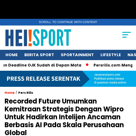
SCROLL TO CONTINUE WITH CONTENT
HOME
BERITA SPORT
SPORTAINMENT
LIFESTYLE
NAS
dline OJK Sudah di Depan Mata
Persrilis.com Mengucapkan S
/
Home
Pers Rilis
Recorded Future Umumkan
Kemitraan Strategis Dengan Wipro
Untuk Hadirkan Intelijen Ancaman
Berbasis AI Pada Skala Perusahaan
Global