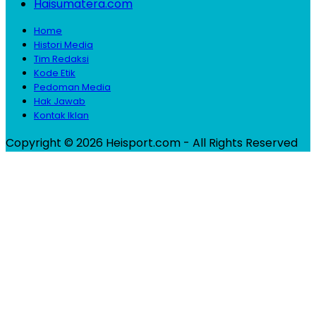
Haisumatera.com
Home
Histori Media
Tim Redaksi
Kode Etik
Pedoman Media
Hak Jawab
Kontak Iklan
Copyright © 2026 Heisport.com - All Rights Reserved