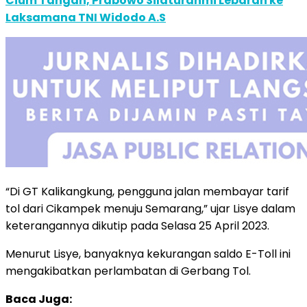
Cium Tangan, Prabowo Silaturahmi Lebaran ke
Laksamana TNI Widodo A.S
“Di GT Kalikangkung, pengguna jalan membayar tarif
tol dari Cikampek menuju Semarang,” ujar Lisye dalam
keterangannya dikutip pada Selasa 25 April 2023.
Menurut Lisye, banyaknya kekurangan saldo E-Toll ini
mengakibatkan perlambatan di Gerbang Tol.
Baca Juga: