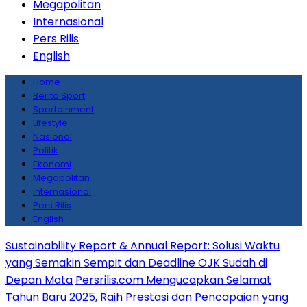
Megapolitan
Internasional
Pers Rilis
English
Home
Berita Sport
Sportainment
Lifestyle
Nasional
Politik
Ekonomi
Megapolitan
Internasional
Pers Rilis
English
Sustainability Report & Annual Report: Solusi Waktu
yang Semakin Sempit dan Deadline OJK Sudah di
Depan Mata
Persrilis.com Mengucapkan Selamat
Tahun Baru 2025, Raih Prestasi dan Pencapaian yang