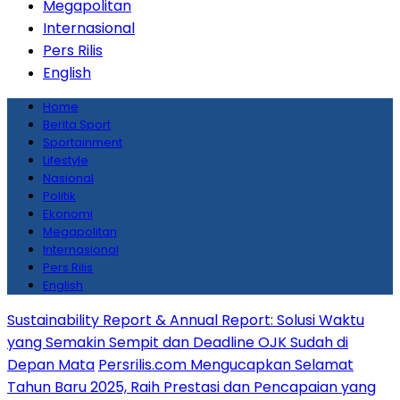
Megapolitan
Internasional
Pers Rilis
English
Home
Berita Sport
Sportainment
Lifestyle
Nasional
Politik
Ekonomi
Megapolitan
Internasional
Pers Rilis
English
Sustainability Report & Annual Report: Solusi Waktu
yang Semakin Sempit dan Deadline OJK Sudah di
Depan Mata
Persrilis.com Mengucapkan Selamat
Tahun Baru 2025, Raih Prestasi dan Pencapaian yang