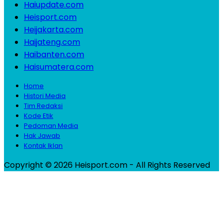
Haiupdate.com
Heisport.com
Heijakarta.com
Haijateng.com
Haibanten.com
Haisumatera.com
Home
Histori Media
Tim Redaksi
Kode Etik
Pedoman Media
Hak Jawab
Kontak Iklan
Copyright © 2026 Heisport.com - All Rights Reserved