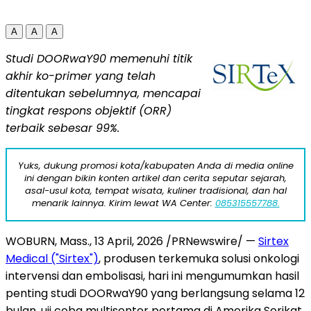
A
A
A
Studi DOORwaY90 memenuhi titik
akhir ko-primer yang telah
ditentukan sebelumnya, mencapai
tingkat respons objektif (ORR)
terbaik sebesar 99%.
Yuks, dukung promosi kota/kabupaten Anda di media online
ini dengan bikin konten artikel dan cerita seputar sejarah,
asal-usul kota, tempat wisata, kuliner tradisional, dan hal
menarik lainnya. Kirim lewat WA Center:
085315557788.
WOBURN, Mass.
,
13 April, 2026
/PRNewswire/ —
Sirtex
Medical ("Sirtex")
, produsen terkemuka solusi onkologi
intervensi dan embolisasi, hari ini mengumumkan hasil
penting studi DOORwaY90 yang berlangsung selama 12
bulan, uji coba multisenter pertama di Amerika Serikat