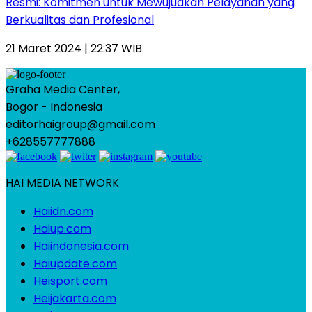
Resmi: Komitmen untuk Mewujudkan Pelayanan yang
Berkualitas dan Profesional
21 Maret 2024 | 22:37 WIB
Graha Media Center,
Bogor - Indonesia
editorhaigroup@gmail.com
+628557777888
HAI MEDIA NETWORK
Haiidn.com
Haiup.com
Haiindonesia.com
Haiupdate.com
Heisport.com
Heijakarta.com