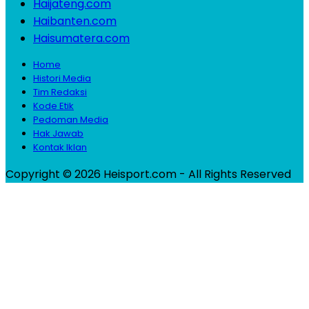
Haijateng.com
Haibanten.com
Haisumatera.com
Home
Histori Media
Tim Redaksi
Kode Etik
Pedoman Media
Hak Jawab
Kontak Iklan
Copyright © 2026 Heisport.com - All Rights Reserved