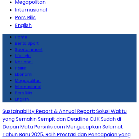
Megapolitan
Internasional
Pers Rilis
English
Home
Berita Sport
Sportainment
Lifestyle
Nasional
Politik
Ekonomi
Megapolitan
Internasional
Pers Rilis
English
Sustainability Report & Annual Report: Solusi Waktu
yang Semakin Sempit dan Deadline OJK Sudah di
Depan Mata
Persrilis.com Mengucapkan Selamat
Tahun Baru 2025, Raih Prestasi dan Pencapaian yang