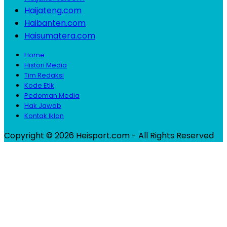
Haijateng.com
Haibanten.com
Haisumatera.com
Home
Histori Media
Tim Redaksi
Kode Etik
Pedoman Media
Hak Jawab
Kontak Iklan
Copyright © 2026 Heisport.com - All Rights Reserved