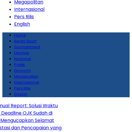
Megapolitan
Internasional
Pers Rilis
English
Home
Berita Sport
Sportainment
Lifestyle
Nasional
Politik
Ekonomi
Megapolitan
Internasional
Pers Rilis
English
ort: Solusi Waktu
 OJK Sudah di
capkan Selamat
n Pencapaian yang