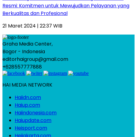
Resmi: Komitmen untuk Mewujudkan Pelayanan yang
Berkualitas dan Profesional
21 Maret 2024 | 22:37 WIB
Graha Media Center,
Bogor - Indonesia
editorhaigroup@gmail.com
+628557777888
HAI MEDIA NETWORK
Haiidn.com
Haiup.com
Haiindonesia.com
Haiupdate.com
Heisport.com
Heijakarta.com