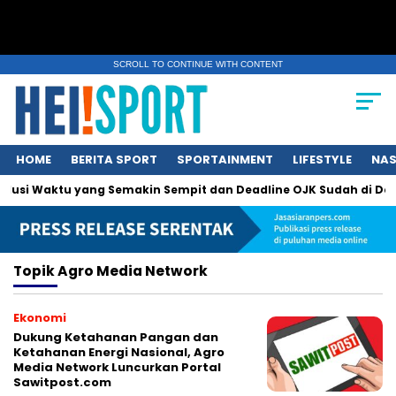
SCROLL TO CONTINUE WITH CONTENT
HOME
BERITA SPORT
SPORTAINMENT
LIFESTYLE
NAS
Solusi Waktu yang Semakin Sempit dan Deadline OJK Sudah di Dep
Topik
Agro Media Network
Ekonomi
Dukung Ketahanan Pangan dan
Ketahanan Energi Nasional, Agro
Media Network Luncurkan Portal
Sawitpost.com