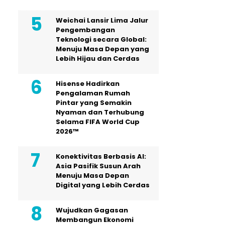
Weichai Lansir Lima Jalur
Pengembangan
Teknologi secara Global:
Menuju Masa Depan yang
Lebih Hijau dan Cerdas
Hisense Hadirkan
Pengalaman Rumah
Pintar yang Semakin
Nyaman dan Terhubung
Selama FIFA World Cup
2026™
Konektivitas Berbasis AI:
Asia Pasifik Susun Arah
Menuju Masa Depan
Digital yang Lebih Cerdas
Wujudkan Gagasan
Membangun Ekonomi