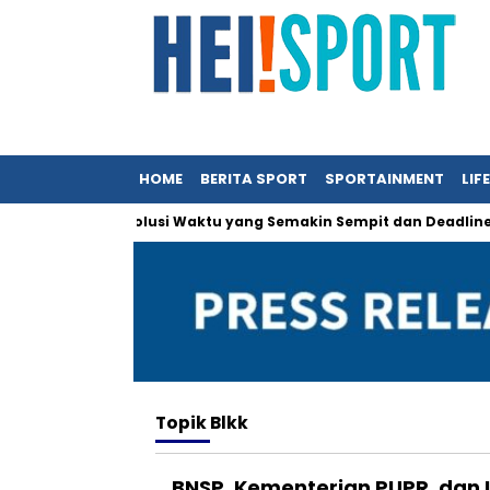
HOME
BERITA SPORT
SPORTAINMENT
LIF
Annual Report: Solusi Waktu yang Semakin Sempit dan Deadline O
Topik
Blkk
BNSP, Kementerian PUPR, dan 