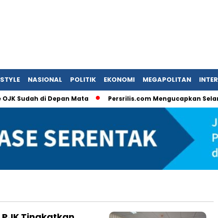
ESTYLE
NASIONAL
POLITIK
EKONOMI
MEGAPOLITAN
INTE
JK Sudah di Depan Mata
Persrilis.com Mengucapkan Selamat T
LPJK Tingkatkan