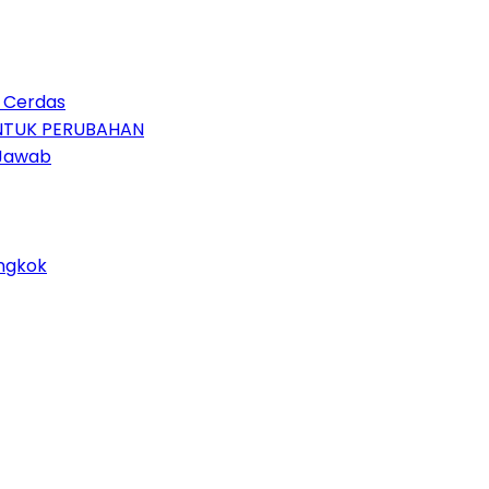
n Cerdas
UNTUK PERUBAHAN
 Jawab
ongkok