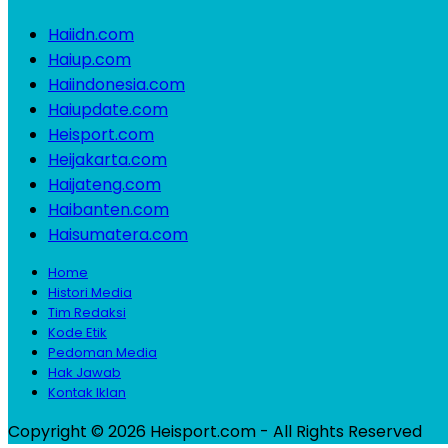
Haiidn.com
Haiup.com
Haiindonesia.com
Haiupdate.com
Heisport.com
Heijakarta.com
Haijateng.com
Haibanten.com
Haisumatera.com
Home
Histori Media
Tim Redaksi
Kode Etik
Pedoman Media
Hak Jawab
Kontak Iklan
Copyright © 2026 Heisport.com - All Rights Reserved