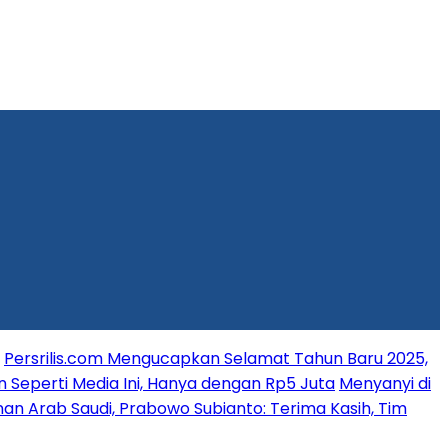
Persrilis.com Mengucapkan Selamat Tahun Baru 2025,
n Seperti Media Ini, Hanya dengan Rp5 Juta
Menyanyi di
an Arab Saudi, Prabowo Subianto: Terima Kasih, Tim