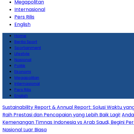
Megapolitan
Internasional
Pers Rilis
English
Home
Berita Sport
Sportainment
Lifestyle
Nasional
Politik
Ekonomi
Megapolitan
Internasional
Pers Rilis
English
Sustainability Report & Annual Report: Solusi Waktu y
Raih Prestasi dan Pencapaian yang Lebih Baik Lagi!
Anda 
Kemenangan Timnas Indonesia vs Arab Saudi, Begini Per
Nasional Luar Biasa