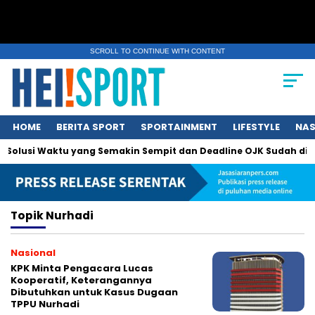
SCROLL TO CONTINUE WITH CONTENT
HOME
BERITA SPORT
SPORTAINMENT
LIFESTYLE
NAS
: Solusi Waktu yang Semakin Sempit dan Deadline OJK Sudah di D
Topik
Nurhadi
Nasional
KPK Minta Pengacara Lucas
Kooperatif, Keterangannya
Dibutuhkan untuk Kasus Dugaan
TPPU Nurhadi