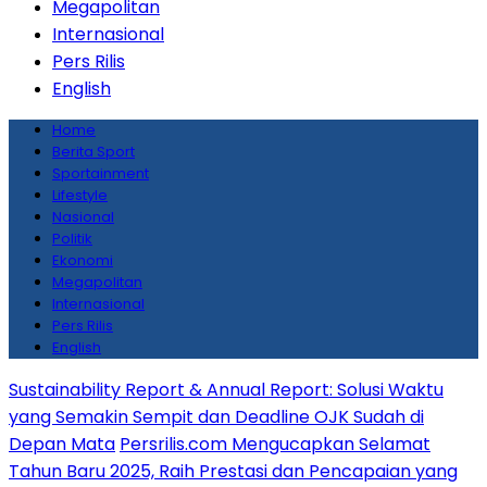
Megapolitan
Internasional
Pers Rilis
English
Home
Berita Sport
Sportainment
Lifestyle
Nasional
Politik
Ekonomi
Megapolitan
Internasional
Pers Rilis
English
Sustainability Report & Annual Report: Solusi Waktu
yang Semakin Sempit dan Deadline OJK Sudah di
Depan Mata
Persrilis.com Mengucapkan Selamat
Tahun Baru 2025, Raih Prestasi dan Pencapaian yang