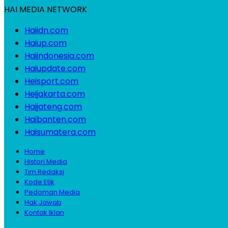
HAI MEDIA NETWORK
Haiidn.com
Haiup.com
Haiindonesia.com
Haiupdate.com
Heisport.com
Heijakarta.com
Haijateng.com
Haibanten.com
Haisumatera.com
Home
Histori Media
Tim Redaksi
Kode Etik
Pedoman Media
Hak Jawab
Kontak Iklan