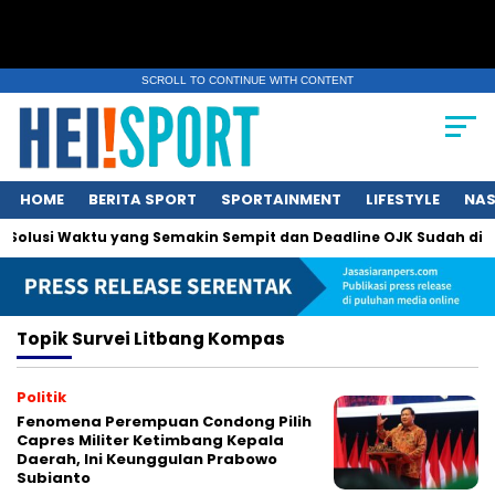
SCROLL TO CONTINUE WITH CONTENT
HOME
BERITA SPORT
SPORTAINMENT
LIFESTYLE
NAS
: Solusi Waktu yang Semakin Sempit dan Deadline OJK Sudah di D
Topik
Survei Litbang Kompas
Politik
Fenomena Perempuan Condong Pilih
Capres Militer Ketimbang Kepala
Daerah, Ini Keunggulan Prabowo
Subianto