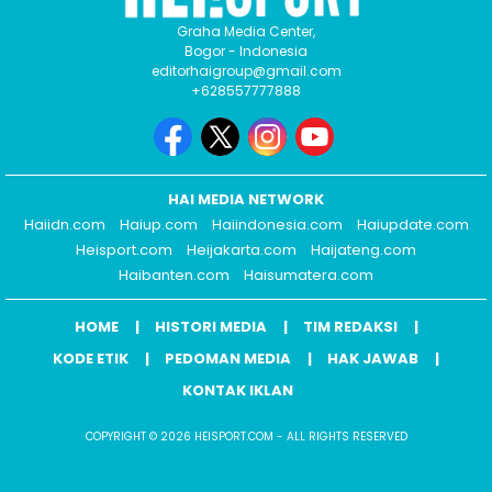
Graha Media Center,
Bogor - Indonesia
editorhaigroup@gmail.com
+628557777888
HAI MEDIA NETWORK
Haiidn.com
Haiup.com
Haiindonesia.com
Haiupdate.com
Heisport.com
Heijakarta.com
Haijateng.com
Haibanten.com
Haisumatera.com
HOME
HISTORI MEDIA
TIM REDAKSI
KODE ETIK
PEDOMAN MEDIA
HAK JAWAB
KONTAK IKLAN
COPYRIGHT © 2026 HEISPORT.COM - ALL RIGHTS RESERVED