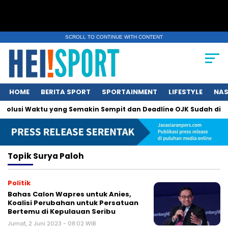
SCROLL TO CONTINUE WITH CONTENT
HOME
BERITA SPORT
SPORTAINMENT
LIFESTYLE
NAS
 Solusi Waktu yang Semakin Sempit dan Deadline OJK Sudah di De
Topik
Surya Paloh
Politik
Bahas Calon Wapres untuk Anies,
Koalisi Perubahan untuk Persatuan
Bertemu di Kepulauan Seribu
Jumat, 2 Juni 2023 - 08:02 WIB