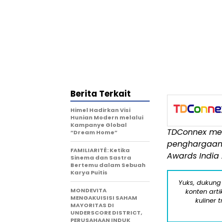
Berita Terkait
Himel Hadirkan Visi
Hunian Modern melalui
Kampanye Global
TDConnex men
“Dream Home”
penghargaan 
FAMILIARITÉ: Ketika
Awards India
Sinema dan Sastra
Bertemu dalam Sebuah
Karya Puitis
Yuks, dukung
MONDEVITA
konten arti
MENGAKUISISI SAHAM
kuliner 
MAYORITAS DI
UNDERSCORE DISTRICT,
PERUSAHAAN INDUK