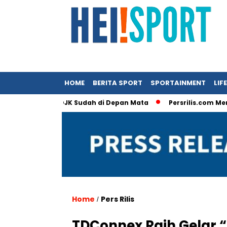
HOME
BERITA SPORT
SPORTAINMENT
LIF
 Deadline OJK Sudah di Depan Mata
Persrilis.com Mengucapka
Home
Pers Rilis
/
TDConnex Raih Gelar “