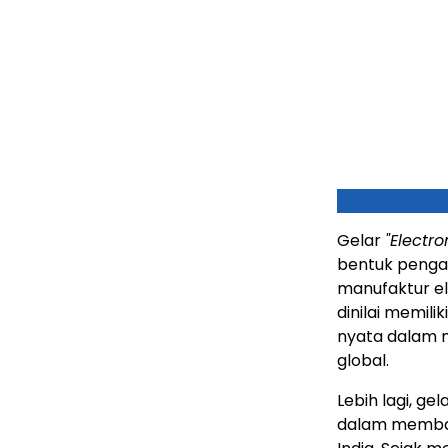
Gelar
"Electro
bentuk pengak
manufaktur ele
dinilai memilik
nyata dalam me
global.
Lebih lagi, g
dalam membang