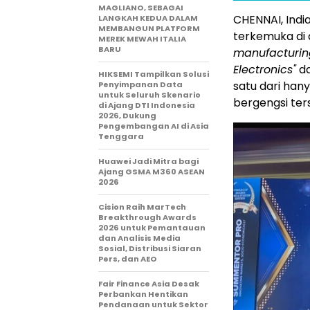
MAGLIANO, SEBAGAI
CHENNAI, Indi
LANGKAH KEDUA DALAM
MEMBANGUN PLATFORM
terkemuka di
MEREK MEWAH ITALIA
BARU
manufacturin
Electronics"
da
HIKSEMI Tampilkan Solusi
satu dari ha
Penyimpanan Data
untuk Seluruh Skenario
bergengsi ters
di Ajang DTI Indonesia
2026, Dukung
Pengembangan AI di Asia
Tenggara
Huawei Jadi Mitra bagi
Ajang GSMA M360 ASEAN
2026
Cision Raih MarTech
Breakthrough Awards
2026 untuk Pemantauan
dan Analisis Media
Sosial, Distribusi Siaran
Pers, dan AEO
Fair Finance Asia Desak
Perbankan Hentikan
Pendanaan untuk Sektor