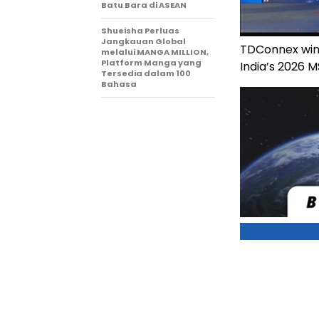
Batu Bara di ASEAN
Shueisha Perluas
Jangkauan Global
TDConnex wins
melalui MANGA MILLION,
Platform Manga yang
India’s 2026 
Tersedia dalam 100
Bahasa