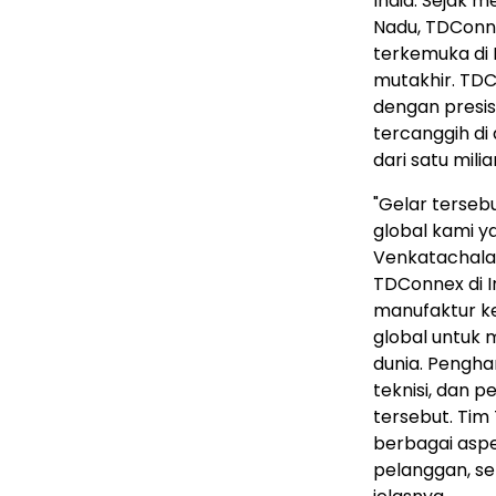
India. Sejak 
Nadu, TDConn
terkemuka di
mutakhir. TD
dengan presis
tercanggih di
dari satu mili
"Gelar terseb
global kami ya
Venkatachala
TDConnex di I
manufaktur k
global untuk 
dunia. Penghar
teknisi, dan 
tersebut. Tim
berbagai aspe
pelanggan, sek