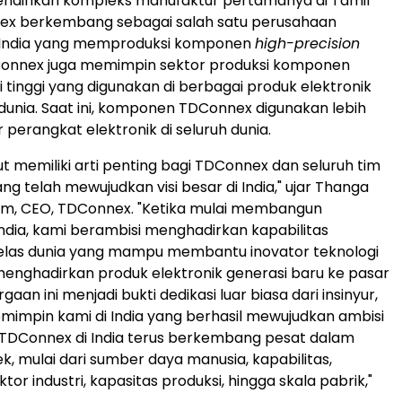
mendirikan kompleks manufaktur pertamanya di Tamil
ex berkembang sebagai salah satu perusahaan
 India yang memproduksi komponen
high-precision
Connex juga memimpin sektor produksi komponen
i tinggi yang digunakan di berbagai produk elektronik
 dunia. Saat ini, komponen TDConnex digunakan lebih
ar perangkat elektronik di seluruh dunia.
ut memiliki arti penting bagi TDConnex dan seluruh tim
ng telah mewujudkan visi besar di India," ujar Thanga
m, CEO, TDConnex. "Ketika mulai membangun
ndia, kami berambisi menghadirkan kapabilitas
elas dunia yang mampu membantu inovator teknologi
menghadirkan produk elektronik generasi baru ke pasar
gaan ini menjadi bukti dedikasi luar biasa dari insinyur,
pemimpin kami di India yang berhasil mewujudkan ambisi
 TDConnex di India terus berkembang pesat dalam
k, mulai dari sumber daya manusia, kapabilitas,
tor industri, kapasitas produksi, hingga skala pabrik,"