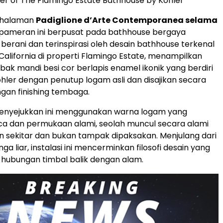
er of The Flamingo Estate Bathhouse by Kohler
 halaman
Padiglione d’Arte Contemporanea selama
 pameran ini berpusat pada bathhouse bergaya
 berani dan terinspirasi oleh desain bathhouse terkenal
 California di properti Flamingo Estate, menampilkan
bak mandi besi cor berlapis enamel ikonik yang berdiri
Kohler dengan penutup logam asli dan disajikan secara
gan finishing tembaga.
enyejukkan ini menggunakan warna logam yang
ca dan permukaan alami, seolah muncul secara alami
an sekitar dan bukan tampak dipaksakan. Menjulang dari
 liar, instalasi ini mencerminkan filosofi desain yang
hubungan timbal balik dengan alam.