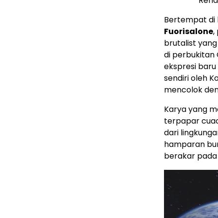
Rend
Bertempat di
Fuorisalone
,
brutalist yang
di perbukitan
ekspresi baru 
sendiri oleh 
mencolok den
Karya yang m
terpapar cua
dari lingkung
hamparan bunga
berakar pada 