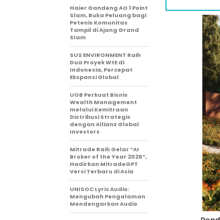
Haier Gandeng AO 1 Point
Slam, Buka Peluang bagi
Petenis Komunitas
Tampil di Ajang Grand
Slam
SUS ENVIRONMENT Raih
Dua Proyek WtE di
Indonesia, Percepat
Ekspansi Global
UOB Perkuat Bisnis
Wealth Management
melalui Kemitraan
Distribusi Strategis
dengan Allianz Global
Investors
Mitrade Raih Gelar “AI
Broker of the Year 2026”,
Hadirkan MitradeGPT
Versi Terbaru di Asia
UNISOC Lyric Audio:
Mengubah Pengalaman
Mendengarkan Audio