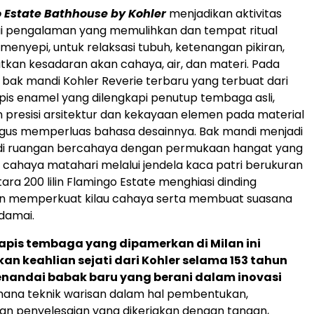
 Estate Bathhouse by Kohler
menjadikan aktivitas
i pengalaman yang memulihkan dan tempat ritual
menyepi, untuk relaksasi tubuh, ketenangan pikiran,
kan kesadaran akan cahaya, air, dan materi. Pada
h bak mandi Kohler Reverie terbaru yang terbuat dari
apis enamel yang dilengkapi penutup tembaga asli,
presisi arsitektur dan kekayaan elemen pada material
igus memperluas bahasa desainnya. Bak mandi menjadi
di ruangan bercahaya dengan permukaan hangat yang
ahaya matahari melalui jendela kaca patri berukuran
ara 200 lilin Flamingo Estate menghiasi dinding
n memperkuat kilau cahaya serta membuat suasana
 damai.
lapis tembaga yang dipamerkan di Milan ini
 keahlian sejati dari Kohler selama 153 tahun
enandai babak baru yang berani dalam inovasi
 mana teknik warisan dalam hal pembentukan,
an penyelesaian yang dikerjakan dengan tangan,