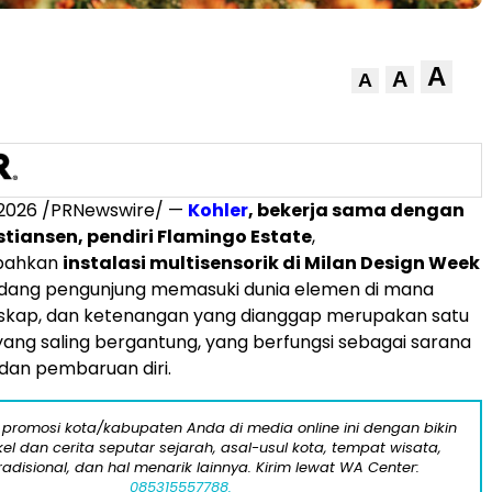
A
A
A
 2026
/PRNewswire/ —
Kohler
, bekerja sama dengan
stiansen, pendiri Flamingo Estate
,
bahkan
instalasi multisensorik di Milan Design Week
ang pengunjung memasuki dunia elemen di mana
anskap, dan ketenangan yang dianggap merupakan satu
ng saling bergantung, yang berfungsi sebagai sarana
 dan pembaruan diri.
 promosi kota/kabupaten Anda di media online ini dengan bikin
kel dan cerita seputar sejarah, asal-usul kota, tempat wisata,
tradisional, dan hal menarik lainnya. Kirim lewat WA Center:
085315557788.