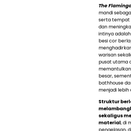
The Flamingo
mandi sebaga
serta tempat 
dan meningkat
intinya adala
besi cor berl
menghadirkan 
warisan sekal
pusat utama 
memantulkan c
besar, sement
bathhouse da
menjadi lebih
Struktur ber
melambangkan
sekaligus m
material
, di
pengelasan, d