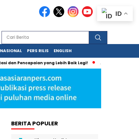
ID
RNASIONAL
PERS RILIS
ENGLISH
ncapaian yang Lebih Baik Lagi!
Anda Bisa Memiliki Media On
BERITA POPULER