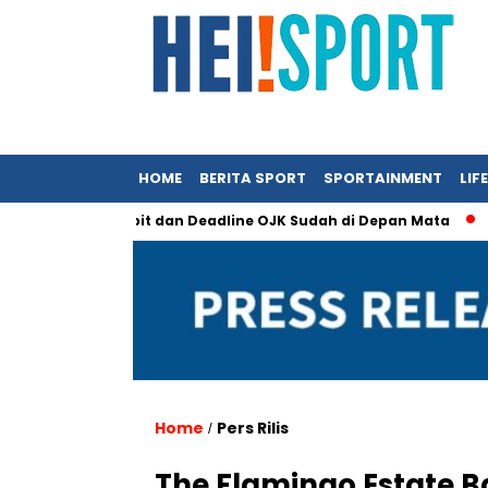
HOME
BERITA SPORT
SPORTAINMENT
LIF
akin Sempit dan Deadline OJK Sudah di Depan Mata
Persrili
Home
Pers Rilis
/
The Flamingo Estate B