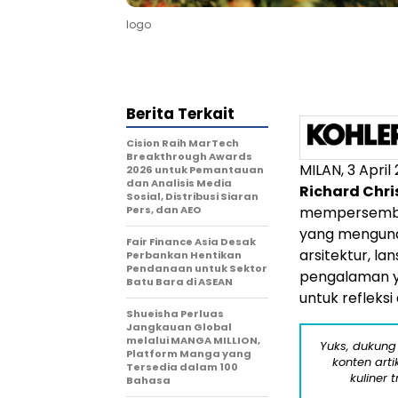
logo
Berita Terkait
Cision Raih MarTech
Breakthrough Awards
MILAN
,
3 April
2026 untuk Pemantauan
dan Analisis Media
Richard Chri
Sosial, Distribusi Siaran
Pers, dan AEO
mempersem
yang mengund
Fair Finance Asia Desak
arsitektur, l
Perbankan Hentikan
Pendanaan untuk Sektor
pengalaman ya
Batu Bara di ASEAN
untuk refleksi
Shueisha Perluas
Jangkauan Global
melalui MANGA MILLION,
Yuks, dukung
Platform Manga yang
konten arti
Tersedia dalam 100
kuliner 
Bahasa