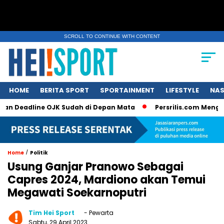
SCROLL TO CONTINUE WITH CONTENT
HOME
BERITA SPORT
SPORTAINMENT
LIFESTYLE
NAS
 Deadline OJK Sudah di Depan Mata
Persrilis.com Mengucapka
/
Home
Politik
Usung Ganjar Pranowo Sebagai
Capres 2024, Mardiono akan Temui
Megawati Soekarnoputri
Tim Hei Sport
- Pewarta
Sabtu, 29 April 2023