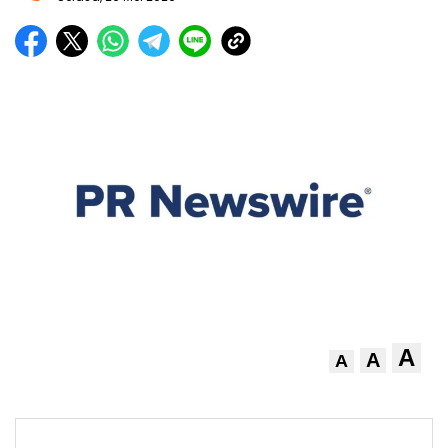
A
A
A