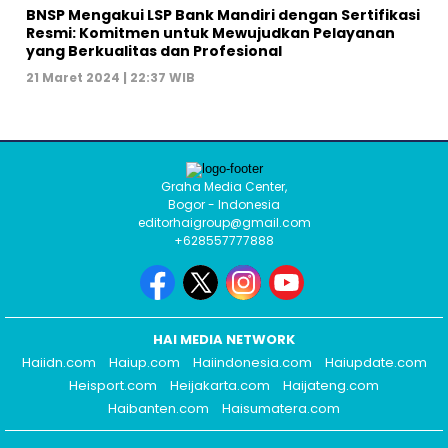
BNSP Mengakui LSP Bank Mandiri dengan Sertifikasi
Resmi: Komitmen untuk Mewujudkan Pelayanan
yang Berkualitas dan Profesional
21 Maret 2024 | 22:37 WIB
Graha Media Center,
Bogor - Indonesia
editorhaigroup@gmail.com
+628557777888
HAI MEDIA NETWORK
Haiidn.com
Haiup.com
Haiindonesia.com
Haiupdate.com
Heisport.com
Heijakarta.com
Haijateng.com
Haibanten.com
Haisumatera.com