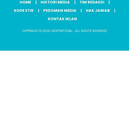
HOME
HISTORI MEDIA
TIM REDAKSI
KODE ETIK
PEDOMAN MEDIA
HAK JAWAB
KONTAK IKLAN
COPYRIGHT © 2026 HEISPORT.COM - ALL RIGHTS RESERVED