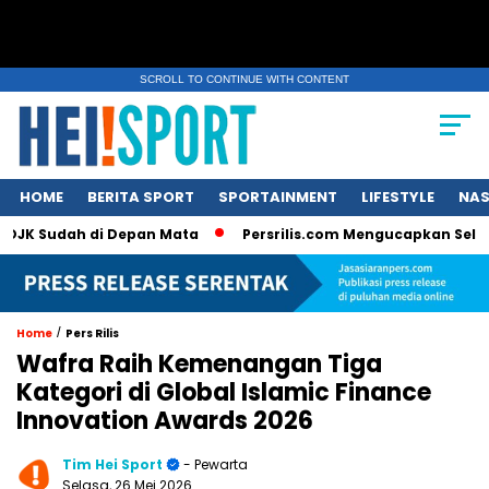
SCROLL TO CONTINUE WITH CONTENT
HOME
BERITA SPORT
SPORTAINMENT
LIFESTYLE
NAS
Sudah di Depan Mata
Persrilis.com Mengucapkan Selamat Tahu
/
Home
Pers Rilis
Wafra Raih Kemenangan Tiga
Kategori di Global Islamic Finance
Innovation Awards 2026
Tim Hei Sport
- Pewarta
Selasa, 26 Mei 2026