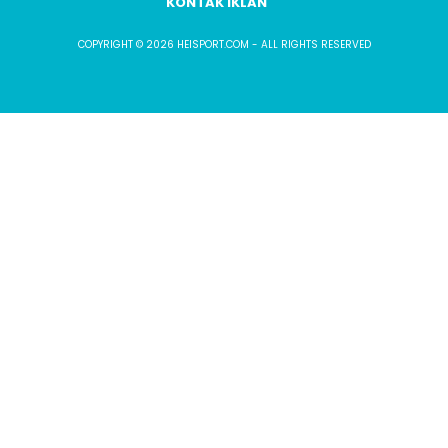
KONTAK IKLAN
COPYRIGHT © 2026 HEISPORT.COM - ALL RIGHTS RESERVED