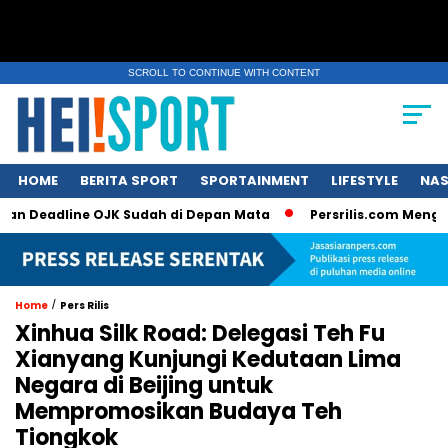
SCROLL TO CONTINUE WITH CONTENT
HOME
BERITA SPORT
SPORTAINMENT
LIFESTYLE
NAS
eadline OJK Sudah di Depan Mata
Persrilis.com Mengucapkan
/
Home
Pers Rilis
Xinhua Silk Road: Delegasi Teh Fu
Xianyang Kunjungi Kedutaan Lima
Negara di Beijing untuk
Mempromosikan Budaya Teh
Tiongkok