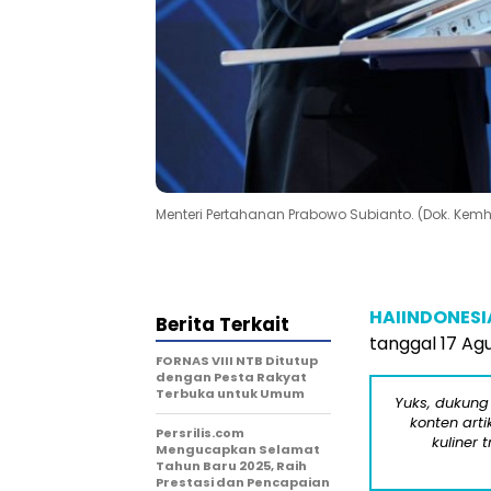
Menteri Pertahanan Prabowo Subianto. (Dok. Kemh
HAIINDONES
Berita Terkait
tanggal 17 Ag
FORNAS VIII NTB Ditutup
dengan Pesta Rakyat
Terbuka untuk Umum
Yuks, dukung
konten arti
Persrilis.com
kuliner 
Mengucapkan Selamat
Tahun Baru 2025, Raih
Prestasi dan Pencapaian