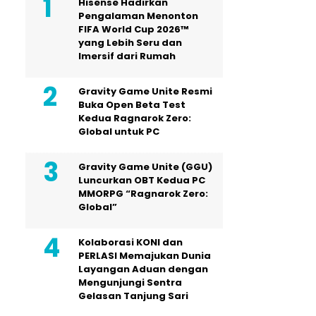
Hisense Hadirkan
Pengalaman Menonton
FIFA World Cup 2026™
yang Lebih Seru dan
Imersif dari Rumah
Gravity Game Unite Resmi
Buka Open Beta Test
Kedua Ragnarok Zero:
Global untuk PC
Gravity Game Unite (GGU)
Luncurkan OBT Kedua PC
MMORPG “Ragnarok Zero:
Global”
Kolaborasi KONI dan
PERLASI Memajukan Dunia
Layangan Aduan dengan
Mengunjungi Sentra
Gelasan Tanjung Sari