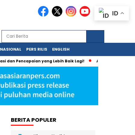
ID
RNASIONAL
PERS RILIS
ENGLISH
ncapaian yang Lebih Baik Lagi!
Anda Bisa Memiliki Media On
BERITA POPULER