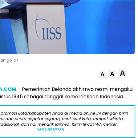
an.go.id)
A
A
A
IA.COM
– Pemerintah Belanda akhirnya resmi mengakui
ustus 1945 sebagai tanggal kemerdekaan Indonesia.
 promosi kota/kabupaten Anda di media online ini dengan bikin
kel dan cerita seputar sejarah, asal-usul kota, tempat wisata,
tradisional, dan hal menarik lainnya. Kirim lewat WA Center:
085315557788.