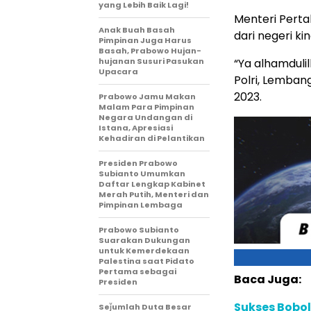
yang Lebih Baik Lagi!
Menteri Pert
Anak Buah Basah
dari negeri kin
Pimpinan Juga Harus
Basah, Prabowo Hujan-
hujanan Susuri Pasukan
“Ya alhamduli
Upacara
Polri, Lemban
2023.
Prabowo Jamu Makan
Malam Para Pimpinan
Negara Undangan di
Istana, Apresiasi
Kehadiran di Pelantikan
Presiden Prabowo
Subianto Umumkan
Daftar Lengkap Kabinet
Merah Putih, Menteri dan
Pimpinan Lembaga
Prabowo Subianto
Suarakan Dukungan
untuk Kemerdekaan
Palestina saat Pidato
Pertama sebagai
Baca Juga:
Presiden
Sukses Bobol
Seǰumlah Duta Besar