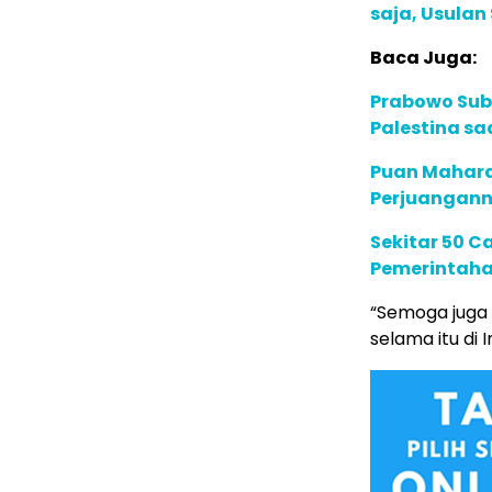
saja, Usulan
Baca Juga:
Prabowo Sub
Palestina sa
Puan Mahara
Perjuangann
Sekitar 50 C
Pemerintaha
“Semoga juga 
selama itu di 