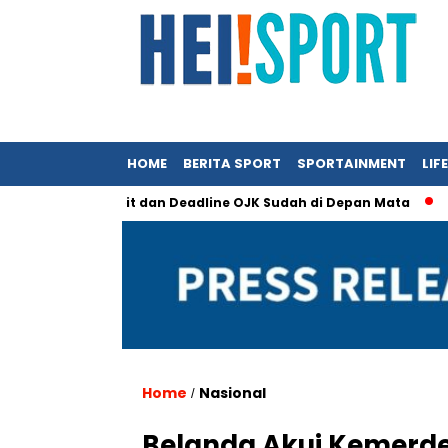
HOME
BERITA SPORT
SPORTAINMENT
LIF
akin Sempit dan Deadline OJK Sudah di Depan Mata
Persrili
Home
Nasional
/
Belanda Akui Kemerde