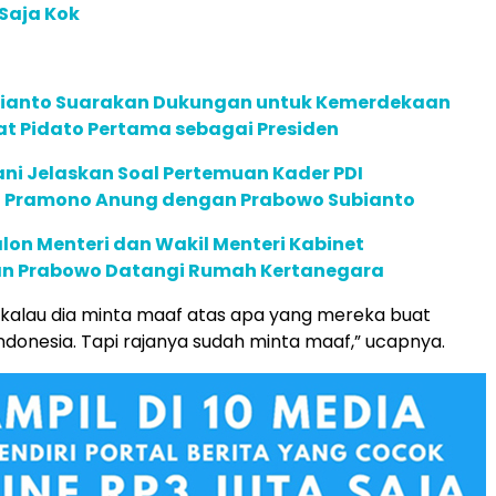
 Saja Kok
ianto Suarakan Dukungan untuk Kemerdekaan
at Pidato Pertama sebagai Presiden
ni Jelaskan Soal Pertemuan Kader PDI
 Pramono Anung dengan Prabowo Subianto
alon Menteri dan Wakil Menteri Kabinet
n Prabowo Datangi Rumah Kertanegara
kalau dia minta maaf atas apa yang mereka buat
Indonesia. Tapi rajanya sudah minta maaf,” ucapnya.