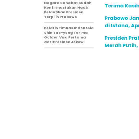
Negara Sahabat Sudah
Terima Kasih
Konfirmasi akan Hadiri
Pelantikan Presiden
Terpilih Prabowo
Prabowo Ja
di Istana, A
Pelatih Timnas Indonesia
Shin Tae-yong Terima
Presiden Pr
Golden Visa Pertama
dari Presiden Jokowi
Merah Putih