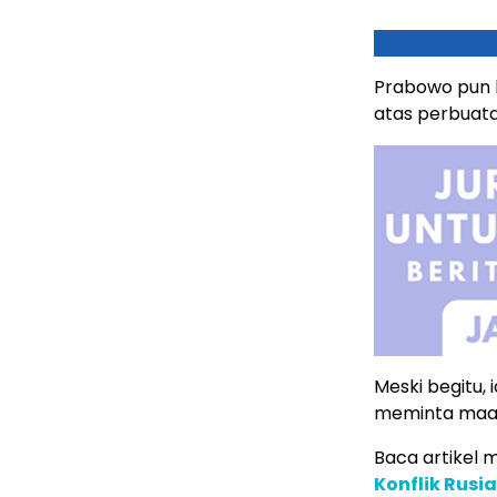
Prabowo pun l
atas perbuata
Meski begitu,
meminta maa
Baca artikel me
Konflik Rusi