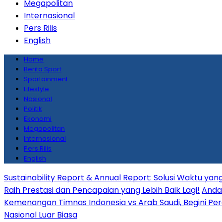
Megapolitan
Internasional
Pers Rilis
English
Home
Berita Sport
Sportainment
Lifestyle
Nasional
Politik
Ekonomi
Megapolitan
Internasional
Pers Rilis
English
Sustainability Report & Annual Report: Solusi Waktu y
Raih Prestasi dan Pencapaian yang Lebih Baik Lagi!
Anda 
Kemenangan Timnas Indonesia vs Arab Saudi, Begini Per
Nasional Luar Biasa