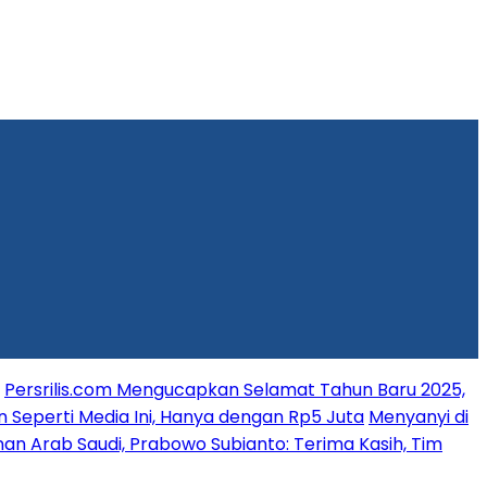
Persrilis.com Mengucapkan Selamat Tahun Baru 2025,
n Seperti Media Ini, Hanya dengan Rp5 Juta
Menyanyi di
an Arab Saudi, Prabowo Subianto: Terima Kasih, Tim