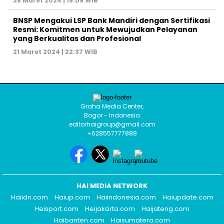
26 Maret 2024 | 19:09 WIB
BNSP Mengakui LSP Bank Mandiri dengan Sertifikasi
Resmi: Komitmen untuk Mewujudkan Pelayanan
yang Berkualitas dan Profesional
21 Maret 2024 | 22:37 WIB
Graha Media Center,
Bogor - Indonesia
editorhaigroup@gmail.com
+628557777888
HAI MEDIA NETWORK
Haiidn.com
Haiup.com
Haiindonesia.com
Haiupdate.com
Heisport.com
Heijakarta.com
Haijateng.com
Haibanten.com
Haisumatera.com