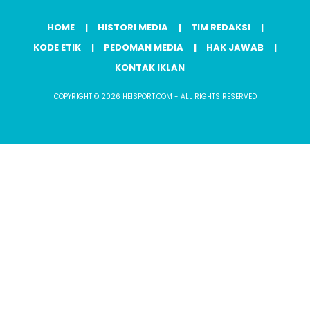
HOME
HISTORI MEDIA
TIM REDAKSI
KODE ETIK
PEDOMAN MEDIA
HAK JAWAB
KONTAK IKLAN
COPYRIGHT © 2026 HEISPORT.COM - ALL RIGHTS RESERVED