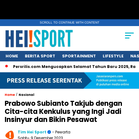
SCROLL TO CONTINUE WITH CONTENT
HOME
BERITA SPORT
SPORTAINMENT
LIFESTYLE
NAS
rsrilis.com Mengucapkan Selamat Tahun Baru 2025, Raih Prestasi 
/
Home
Nasional
Prabowo Subianto Takjub dengan
Cita-cita Kenkulus yang Ingi Jadi
Insinyur dan Bikin Pesawat
Tim Hei Sport
- Pewarta
Sabtu, 9 Desember 2023