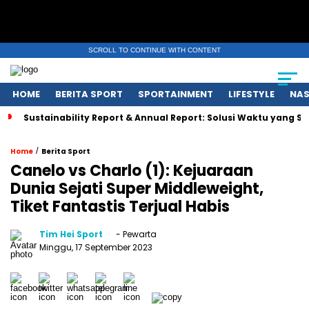
SCROLL TO CONTINUE WITH CONTENT
HOME
BERITA SPORT
SPORTAINMENT
LIFESTYLE
NAS
Sustainability Report & Annual Report: Solusi Waktu yang 
/
Home
Berita Sport
Canelo vs Charlo (1): Kejuaraan
Dunia Sejati Super Middleweight,
Tiket Fantastis Terjual Habis
Tim Hei Sport
- Pewarta
Minggu, 17 September 2023