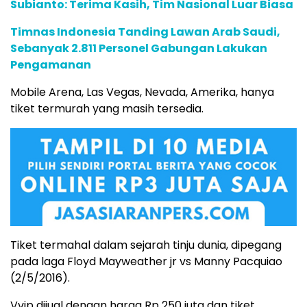
Subianto: Terima Kasih, Tim Nasional Luar Biasa
Timnas Indonesia Tanding Lawan Arab Saudi,
Sebanyak 2.811 Personel Gabungan Lakukan
Pengamanan
Mobile Arena, Las Vegas, Nevada, Amerika, hanya
tiket termurah yang masih tersedia.
Tiket termahal dalam sejarah tinju dunia, dipegang
pada laga Floyd Mayweather jr vs Manny Pacquiao
(2/5/2016).
Vvip dijual dengan harga Rp 250 juta dan tiket