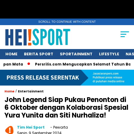
SCROLL TO CONTINUE WITH CONTENT
HOME
BERITA SPORT
SPORTAINMENT
LIFESTYLE
NAS
ata
Persrilis.com Mengucapkan Selamat Tahun Baru 2025, Rai
/
Home
Entertainment
John Legend Siap Pukau Penonton di
6 Oktober dengan Kolaborasi Spesial
Yura Yunita dan Siti Nurhaliza!
Tim Hei Sport
- Pewarta
Senin, 9 September 2024