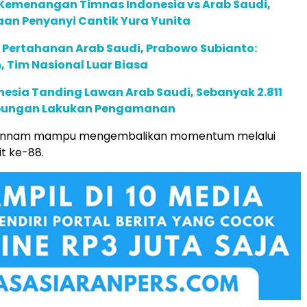
 Kemenangan Timnas Indonesia vs Arab Saudi,
aan Penyanyi Cantik Yura Yunita
 Pertahanan Arab Saudi, Prabowo Subianto:
, Tim Nasional Luar Biasa
esia Tanding Lawan Arab Saudi, Sebanyak 2.811
abungan Lakukan Pengamanan
hannam mampu mengembalikan momentum melalui
it ke-88.