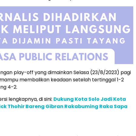
ngan play-off yang dimainkan Selasa (23/8/2023) pagi
 mampu membalikan keadaan setelah tertinggal 1-2
ng 4-2.
rsi lengkapnya, di sini:
Dukung Kota Solo Jadi Kota
rick Thohir Bareng Gibran Rakabuming Raka Sapa