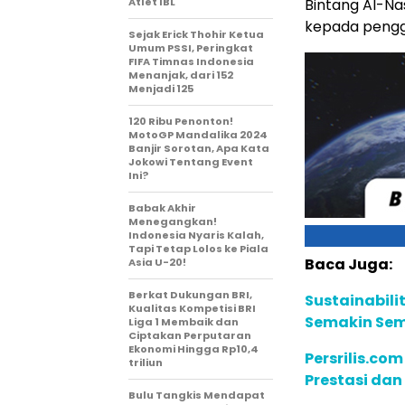
Atlet IBL
Bintang Al-Na
kepada pengg
Sejak Erick Thohir Ketua
Umum PSSI, Peringkat
FIFA Timnas Indonesia
Menanjak, dari 152
Menjadi 125
120 Ribu Penonton!
MotoGP Mandalika 2024
Banjir Sorotan, Apa Kata
Jokowi Tentang Event
Ini?
Babak Akhir
Menegangkan!
Indonesia Nyaris Kalah,
Tapi Tetap Lolos ke Piala
Baca Juga:
Asia U-20!
Berkat Dukungan BRI,
Sustainabili
Kualitas Kompetisi BRI
Semakin Sem
Liga 1 Membaik dan
Ciptakan Perputaran
Ekonomi Hingga Rp10,4
Persrilis.co
triliun
Prestasi dan
Bulu Tangkis Mendapat