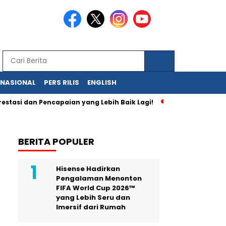
RNASIONAL
PERS RILIS
ENGLISH
an Pencapaian yang Lebih Baik Lagi!
Anda Bisa Memiliki Me
BERITA POPULER
Hisense Hadirkan
Pengalaman Menonton
FIFA World Cup 2026™
yang Lebih Seru dan
Imersif dari Rumah