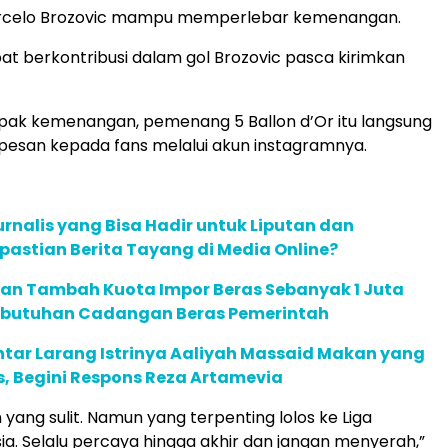
rcelo Brozovic mampu memperlebar kemenangan.
t berkontribusi dalam gol Brozovic pasca kirimkan
ak kemenangan, pemenang 5 Ballon d’Or itu langsung
esan kepada fans melalui akun instagramnya.
urnalis yang Bisa Hadir untuk Liputan dan
astian Berita Tayang di Media Online?
kan Tambah Kuota Impor Beras Sebanyak 1 Juta
ebutuhan Cadangan Beras Pemerintah
intar Larang Istrinya Aaliyah Massaid Makan yang
, Begini Respons Reza Artamevia
yang sulit. Namun yang terpenting lolos ke Liga
a. Selalu percaya hingga akhir dan jangan menyerah,”