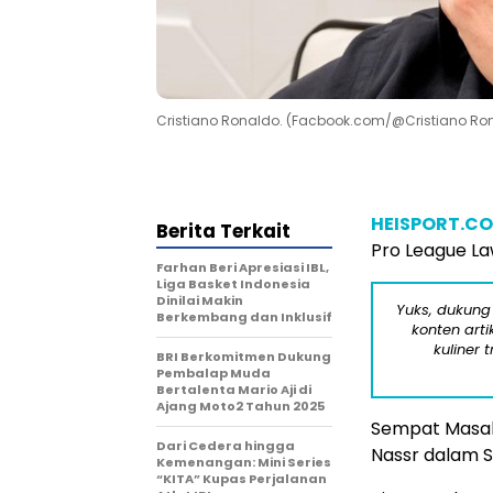
Cristiano Ronaldo. (Facbook.com/@Cristiano Ro
HEISPORT.C
Berita Terkait
Pro League La
Farhan Beri Apresiasi IBL,
Liga Basket Indonesia
Dinilai Makin
Yuks, dukung
Berkembang dan Inklusif
konten arti
kuliner 
BRI Berkomitmen Dukung
Pembalap Muda
Bertalenta Mario Aji di
Ajang Moto2 Tahun 2025
Sempat Masala
Dari Cedera hingga
Nassr dalam S
Kemenangan: Mini Series
“KITA” Kupas Perjalanan