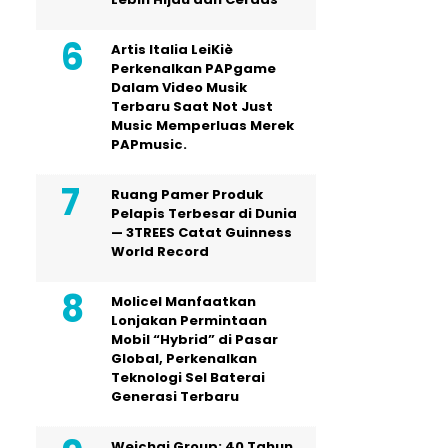
Artis Italia LeiKiè
Perkenalkan PAPgame
Dalam Video Musik
Terbaru Saat Not Just
Music Memperluas Merek
PAPmusic.
Ruang Pamer Produk
Pelapis Terbesar di Dunia
— 3TREES Catat Guinness
World Record
Molicel Manfaatkan
Lonjakan Permintaan
Mobil “Hybrid” di Pasar
Global, Perkenalkan
Teknologi Sel Baterai
Generasi Terbaru
Weichai Group: 40 Tahun