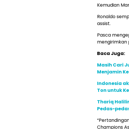
Kemudian Ma
Ronaldo sempa
assist.
Pasca mengep
mengirimkan p
Baca Juga:
Masih Cari J
Menjamin Kep
Indonesia a
Ton untuk K
Thariq Halil
Pedas-pedas
“Pertandingan 
Champions Asi