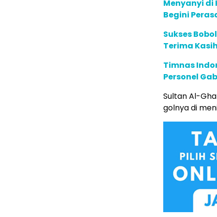
Menyanyi di
Begini Peras
Sukses Bobol
Terima Kasih
Timnas Indon
Personel G
Sultan Al-G
golnya di men