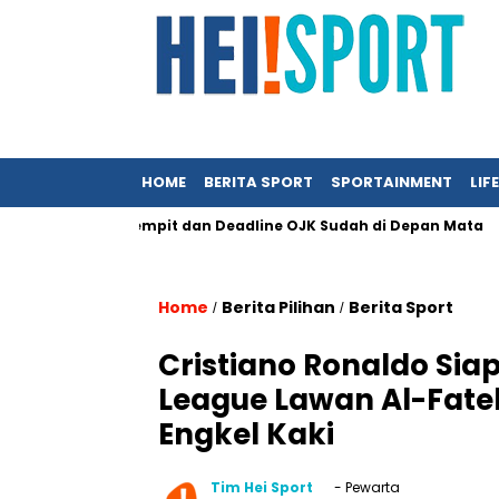
HOME
BERITA SPORT
SPORTAINMENT
LIF
g Semakin Sempit dan Deadline OJK Sudah di Depan Mata
Per
Home
Berita Pilihan
Berita Sport
/
/
Cristiano Ronaldo Sia
League Lawan Al-Fate
Engkel Kaki
Tim Hei Sport
- Pewarta