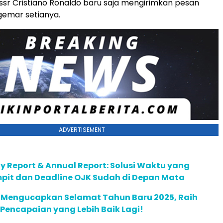
ssr Cristiano Ronaldo baru saja mengirimkan pesan
emar setianya.
ADVERTISEMENT
ty Report & Annual Report: Solusi Waktu yang
pit dan Deadline OJK Sudah di Depan Mata
m Mengucapkan Selamat Tahun Baru 2025, Raih
 Pencapaian yang Lebih Baik Lagi!