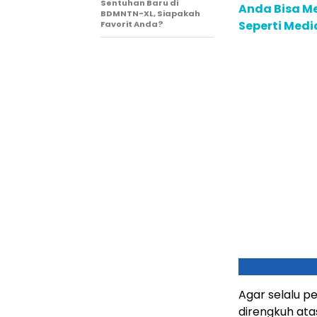
Sentuhan Baru di
Anda Bisa Me
BDMNTN-XL, Siapakah
Seperti Medi
Favorit Anda?
Agar selalu p
direngkuh ata