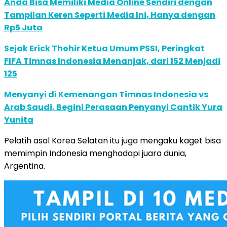
Anda Bisa Memiliki Media Online Sendiri dengan
Tampilan Keren Seperti Media Ini, Hanya dengan
Rp5 Juta
Sejak Erick Thohir Ketua Umum PSSI, Peringkat
FIFA Timnas Indonesia Menanjak, dari 152 Menjadi
125
Menyanyi di Kemenangan Timnas Indonesia vs
Arab Saudi, Begini Perasaan Penyanyi Cantik Yura
Yunita
Pelatih asal Korea Selatan itu juga mengaku kaget bisa
memimpin Indonesia menghadapi juara dunia,
Argentina.