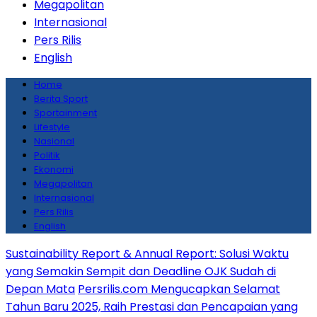
Megapolitan
Internasional
Pers Rilis
English
Home
Berita Sport
Sportainment
Lifestyle
Nasional
Politik
Ekonomi
Megapolitan
Internasional
Pers Rilis
English
Sustainability Report & Annual Report: Solusi Waktu
yang Semakin Sempit dan Deadline OJK Sudah di
Depan Mata
Persrilis.com Mengucapkan Selamat
Tahun Baru 2025, Raih Prestasi dan Pencapaian yang