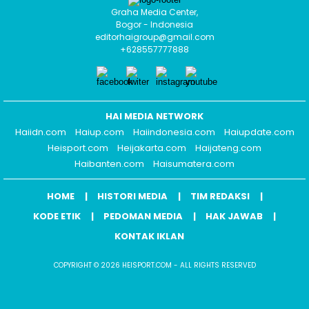
Graha Media Center,
Bogor - Indonesia
editorhaigroup@gmail.com
+628557777888
HAI MEDIA NETWORK
Haiidn.com
Haiup.com
Haiindonesia.com
Haiupdate.com
Heisport.com
Heijakarta.com
Haijateng.com
Haibanten.com
Haisumatera.com
HOME
HISTORI MEDIA
TIM REDAKSI
KODE ETIK
PEDOMAN MEDIA
HAK JAWAB
KONTAK IKLAN
COPYRIGHT © 2026 HEISPORT.COM - ALL RIGHTS RESERVED