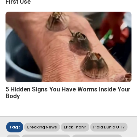
First Use
5 Hidden Signs You Have Worms Inside Your
Body
Tag :
Breaking News
Erick Thohir
Piala Dunia U-17