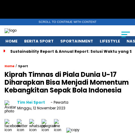
SCROLL TO CONTINUE WITH CONTENT
HOME
BERITA SPORT
SPORTAINMENT
LIFESTYLE
NAS
Sustainability Report & Annual Report: Solusi Waktu yang 
/
Home
Sport
Kiprah Timnas di Piala Dunia U-17
Diharapkan Bisa Menjadi Momentum
Kebangkitan Sepak Bola Indonesia
Tim Hei Sport
- Pewarta
Minggu, 12 November 2023