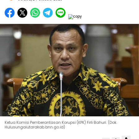
Ketua Komisi Pemberantasan Korupsi (KPK) Firli Bahuri. (Dok.
Hulusungaiutarakab.bnn.go.id)