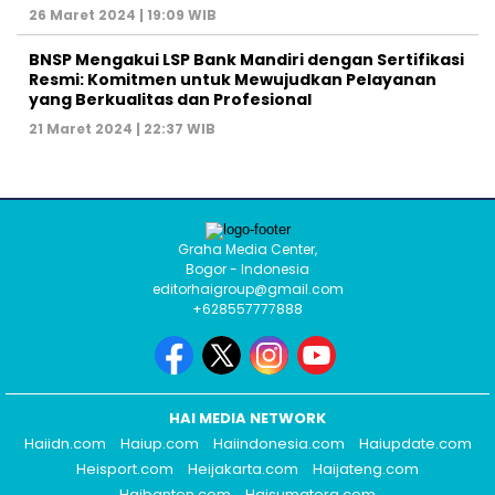
26 Maret 2024 | 19:09 WIB
BNSP Mengakui LSP Bank Mandiri dengan Sertifikasi
Resmi: Komitmen untuk Mewujudkan Pelayanan
yang Berkualitas dan Profesional
21 Maret 2024 | 22:37 WIB
Graha Media Center,
Bogor - Indonesia
editorhaigroup@gmail.com
+628557777888
HAI MEDIA NETWORK
Haiidn.com
Haiup.com
Haiindonesia.com
Haiupdate.com
Heisport.com
Heijakarta.com
Haijateng.com
Haibanten.com
Haisumatera.com