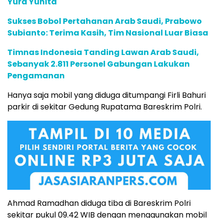
Yura Yunita
Sukses Bobol Pertahanan Arab Saudi, Prabowo
Subianto: Terima Kasih, Tim Nasional Luar Biasa
Timnas Indonesia Tanding Lawan Arab Saudi,
Sebanyak 2.811 Personel Gabungan Lakukan
Pengamanan
Hanya saja mobil yang diduga ditumpangi Firli Bahuri
parkir di sekitar Gedung Rupatama Bareskrim Polri.
Ahmad Ramadhan diduga tiba di Bareskrim Polri
sekitar pukul 09.42 WIB dengan menggunakan mobil