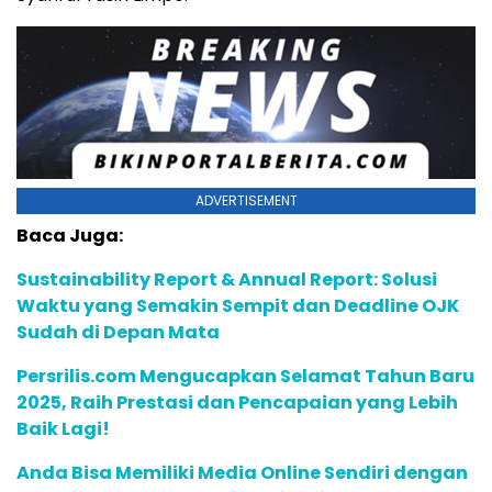
ADVERTISEMENT
Baca Juga:
Sustainability Report & Annual Report: Solusi
Waktu yang Semakin Sempit dan Deadline OJK
Sudah di Depan Mata
Persrilis.com Mengucapkan Selamat Tahun Baru
2025, Raih Prestasi dan Pencapaian yang Lebih
Baik Lagi!
Anda Bisa Memiliki Media Online Sendiri dengan