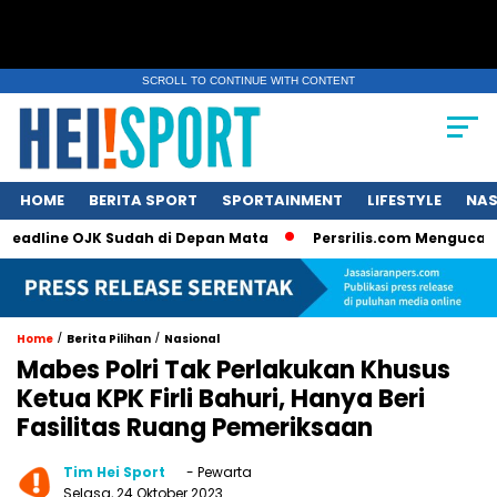
SCROLL TO CONTINUE WITH CONTENT
HOME
BERITA SPORT
SPORTAINMENT
LIFESTYLE
NAS
ne OJK Sudah di Depan Mata
Persrilis.com Mengucapkan Sela
/
/
Home
Berita Pilihan
Nasional
Mabes Polri Tak Perlakukan Khusus
Ketua KPK Firli Bahuri, Hanya Beri
Fasilitas Ruang Pemeriksaan
Tim Hei Sport
- Pewarta
Selasa, 24 Oktober 2023