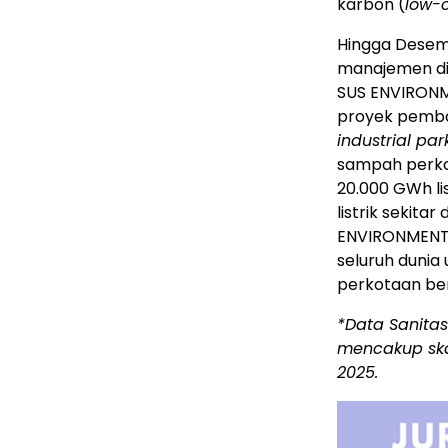
karbon (
low-c
Hingga Desemb
manajemen di s
SUS ENVIRONM
proyek pemban
industrial par
sampah perko
20.000 GWh li
listrik sekita
ENVIRONMENT t
seluruh dunia
perkotaan ber
*Data Sanitas
mencakup skal
2025.