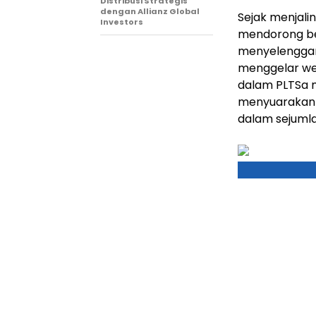
Distribusi Strategis
dengan Allianz Global
Sejak menjali
Investors
mendorong ber
menyelenggar
menggelar web
dalam PLTSa m
menyuarakan 
dalam sejumla