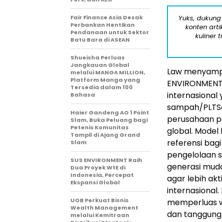
Fair Finance Asia Desak
Yuks, dukung
Perbankan Hentikan
konten arti
Pendanaan untuk Sektor
kuliner 
Batu Bara di ASEAN
Shueisha Perluas
Jangkauan Global
Law menyampa
melalui MANGA MILLION,
Platform Manga yang
ENVIRONMENT. 
Tersedia dalam 100
internasional 
Bahasa
sampah/PLTS
Haier Gandeng AO 1 Point
perusahaan p
Slam, Buka Peluang bagi
Petenis Komunitas
global. Model
Tampil di Ajang Grand
referensi ba
Slam
pengelolaan 
SUS ENVIRONMENT Raih
generasi muda
Dua Proyek WtE di
Indonesia, Percepat
agar lebih ak
Ekspansi Global
internasional
UOB Perkuat Bisnis
memperluas wa
Wealth Management
dan tanggung 
melalui Kemitraan