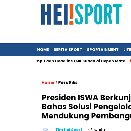
HOME
BERITA SPORT
SPORTAINMENT
LIF
g Semakin Sempit dan Deadline OJK Sudah di Depan Mata
Per
Home
Pers Rilis
/
Presiden ISWA Berkun
Bahas Solusi Pengelo
Mendukung Pembangu
Tim Hei Sport
- Pewarta