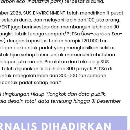
arbon eco-industrial park
) terbesar di dunia.
er 2025, SUS ENVIRONMENT telah mendirikan 11 pusat
eluruh dunia, dan melayani lebih dari 100 juta orang.
ENT juga berinvestasi dan membangun lebih dari 90
gkit listrik tenaga sampah/PLTSa (
low-carbon Eco-
ks
) dengan kapasitas harian hampir 120.000 ton
taan berbentuk padat yang menghasilkan sekitar
strik hijau setiap tahun untuk memenuhi kebutuhan
r delapan juta rumah. Peralatan dan teknologi SUS
elah digunakan di lebih dari 300 proyek PLTSa di
 untuk mengolah lebih dari 300.000 ton sampah
bentuk padat setiap hari.*
i Lingkungan Hidup Tiongkok dan data publik,
a desain total, data terhitung hingga 31 Desember