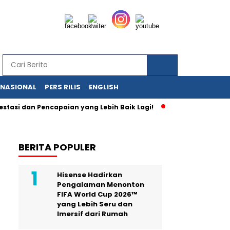
RNASIONAL
PERS RILIS
ENGLISH
dan Pencapaian yang Lebih Baik Lagi!
Anda Bisa Memiliki Me
BERITA POPULER
Hisense Hadirkan
Pengalaman Menonton
FIFA World Cup 2026™
yang Lebih Seru dan
Imersif dari Rumah