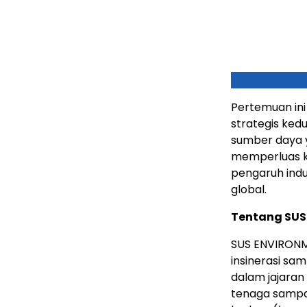
Pertemuan in
strategis ked
sumber daya 
memperluas k
pengaruh indus
global.
Tentang SU
SUS ENVIRONM
insinerasi sam
dalam jajaran 
tenaga sampa