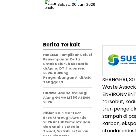
Selasa, 30 Juni 2026
Berita Terkait
HIKSEMI Tampilkan Solusi
Penyimpanan Data
untuk Seluruh Skenario
di Ajang DTI Indonesia
2026, Dukung
Pengembangan AI di Asia
SHANGHAI, 30 
Tenggara
Waste Associa
Huawei Jadi Mitra bagi
ENVIRONMENT d
Ajang GSMA M360 ASEAN
tersebut, ked
2026
tren pengelo
Cision Raih MarTech
sampah di pas
Breakthrough Awards
2026 untuk Pemantauan
karbon, ekspan
dan Analisis Media
standar indust
Sosial, Distribusi Siaran
Pers, dan AEO