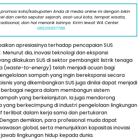
 promosi kota/kabupaten Anda di media online ini dengan bikin
kel dan cerita seputar sejarah, asal-usul kota, tempat wisata,
tradisional, dan hal menarik lainnya. Kirim lewat WA Center:
085315557788.
ikan apresiasinya terhadap pencapaian SUS
Menurut dia, inovasi teknologi dan ekspansi
yang dilakukan SUS di sektor pembangkit listrik tenaga
a (
waste-to-energy
) telah menjadi acuan bagi
engelolaan sampah yang ingin berekspansi secara
 bisnis yang dikembangkan SUS juga dinilai dapat menjadi
gi berbagai negara dalam membangun sistem
sampah yang berkelanjutan. Ia juga mendorong
 yang berkecimpung di industri pengelolaan lingkungan
tif terlibat dalam kerja sama dan pertukaran
. Dengan demikian, para profesional muda dapat
wasan global, serta menunjukkan kapasitas inovasi
jawab lingkungan hidup kepada dunia.