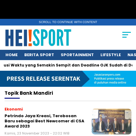
SCROLL TO CONTINUE WITH CONTENT
HOME
BERITA SPORT
SPORTAINMENT
LIFESTYLE
NAS
Solusi Waktu yang Semakin Sempit dan Deadline OJK Sudah di Dep
Topik
Bank Mandiri
Ekonomi
Petrindo Jaya Kreasi, Terobosan
Baru sebagai Best Newcomer di CSA
Award 2023
Kamis, 23 November 2023 - 22:02 WIB